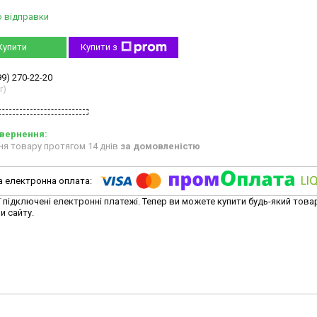
о відправки
Купити
Купити з
99) 270-22-20
r)
ня товару протягом 14 днів
за домовленістю
ї підключені електронні платежі. Тепер ви можете купити будь-який това
и сайту.