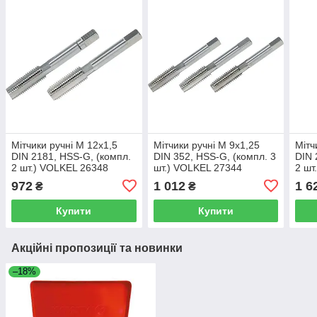
Мітчики ручні M 12x1,5
Мітчики ручні M 9x1,25
Мітч
DIN 2181, HSS-G, (компл.
DIN 352, HSS-G, (компл. 3
DIN 
2 шт.) VOLKEL 26348
шт.) VOLKEL 27344
2 шт
972
1 012
1 6
₴
₴
Купити
Купити
Акційні пропозиції та новинки
–18%