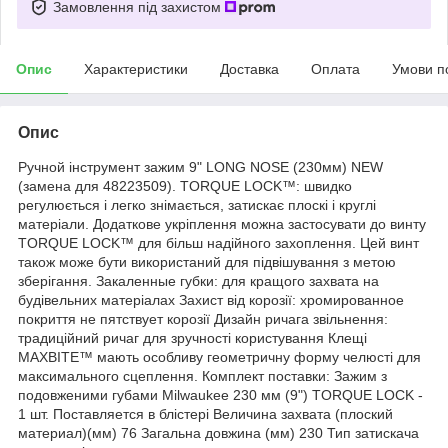
Замовлення під захистом
Опис
Характеристики
Доставка
Оплата
Умови п
Опис
Ручной інструмент зажим 9" LONG NOSE (230мм) NEW
(замена для 48223509). TORQUE LOCK™: швидко
регулюється і легко знімається, затискає плоскі і круглі
матеріали. Додаткове укріплення можна застосувати до винту
TORQUE LOCK™ для більш надійного захоплення. Цей винт
також може бути використаний для підвішування з метою
зберігання. Закаленные губки: для кращого захвата на
будівельних матеріалах Захист від корозії: хромированное
покриття не пятствует корозії Дизайн ричага звільнення:
традиційний ричаг для зручності користування Клещі
MAXBITE™ мають особливу геометричну форму челюсті для
максимального сцеплення. Комплект поставки: Зажим з
подовженими губами Milwaukee 230 мм (9") TORQUE LOCK -
1 шт. Поставляется в блістері Величина захвата (плоский
материал)(мм) 76 Загальна довжина (мм) 230 Тип затискача