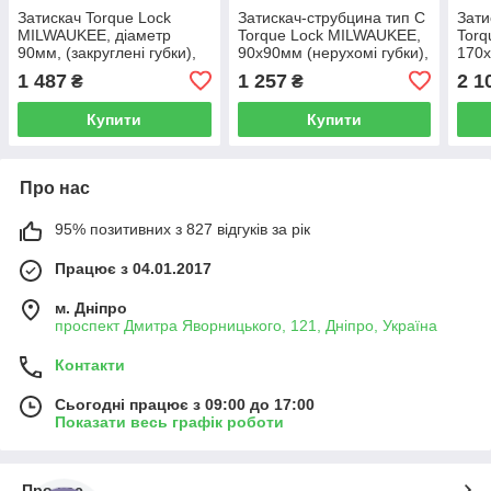
Затискач Torque Lock
Затискач-струбцина тип С
Зати
MILWAUKEE, діаметр
Torque Lock MILWAUKEE,
Torq
90мм, (закруглені губки),
90х90мм (нерухомі губки),
170х
305мм
280мм
губк
1 487
1 257
2 1
₴
₴
Купити
Купити
Про нас
95% позитивних з 827 відгуків за рік
Працює з 04.01.2017
м. Дніпро
проспект Дмитра Яворницького, 121, Дніпро, Україна
Контакти
Сьогодні працює з 09:00 до 17:00
Показати весь графік роботи
Про нас