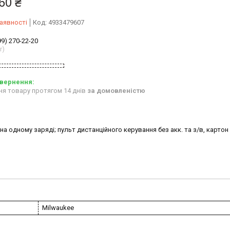
60 ₴
аявності
Код:
4933479607
99) 270-22-20
r)
ня товару протягом 14 днів
за домовленістю
у на одному заряді; пульт дистанційного керування без акк. та з/в, картон
Milwaukee