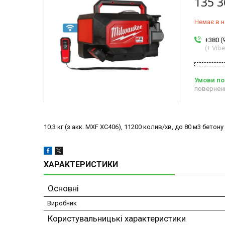
135 3
Немає в н
+380 (
(+ Vibe
повернен
10.3 кг (з акк. MXF XC406), 11200 колив/хв, до 80 м3 бетон
ХАРАКТЕРИСТИКИ
Основні
Виробник
Користувальницькі характеристики