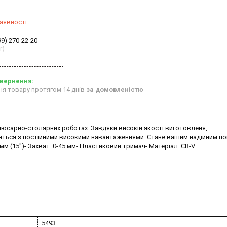
аявності
99) 270-22-20
r)
ня товару протягом 14 днів
за домовленістю
слюсарно-столярних роботах. Завдяки високій якості виготовленя,
яться з постійними високими навантаженнями. Стане вашим надійним п
 мм (15")- Захват: 0-45 мм- Пластиковий тримач- Матеріал: CR-V
5493