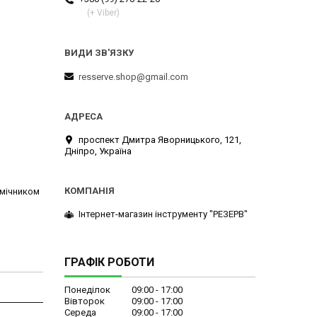
(+ Viber)
resserve.shop@gmail.com
проспект Дмитра Яворницького, 121,
Дніпро, Україна
омічником
Інтернет-магазин інструменту "РЕЗЕРВ"
ГРАФІК РОБОТИ
Понеділок
09:00
17:00
Вівторок
09:00
17:00
Середа
09:00
17:00