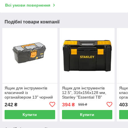
Всі умови повернення
Подібні товари компанії
Ящик для інструментів
Ящик для інструментів
Ящик
класичний із
12.5", 316x156x128 мм,
клас
органайзером 13" чорний
Stanley "Essential TB"
орга
(320x165x136мм)
(STST1-75514)
(41
242
394
403
₴
₴
555 ₴
(Артикул: C.OR-13)
(Арт
Купити
Купити