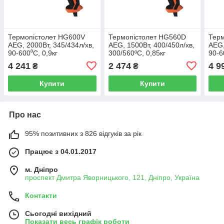
Термопістолет HG600V
Термопістолет HG560D
Тер
AEG, 2000Вт, 345/434л/хв,
AEG, 1500Вт, 400/450л/хв,
AEG,
90-600⁰С, 0,9кг
300/560ºС, 0,85кг
90-6
4 241
2 474
4 9
₴
₴
Купити
Купити
Про нас
95% позитивних з 826 відгуків за рік
Працює з 04.01.2017
м. Дніпро
проспект Дмитра Яворницького, 121, Дніпро, Україна
Контакти
Сьогодні вихідний
Показати весь графік роботи