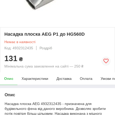
Насадка плоска AEG Р1 до HG560D
Немає в наявності
Код: 4932312435
Роздріб
131
₴
Мінімальна сума замовлення на сайті — 250 ₴
Опис
Характеристики
Доставка
Оплата
Умови п
Опис
Насадка плоска AEG 4932312435 - призначена для
будівельного фена від даного виробника. Дозволяє зробити
потік повітря більш цільовим. Насадка виконана з міцного