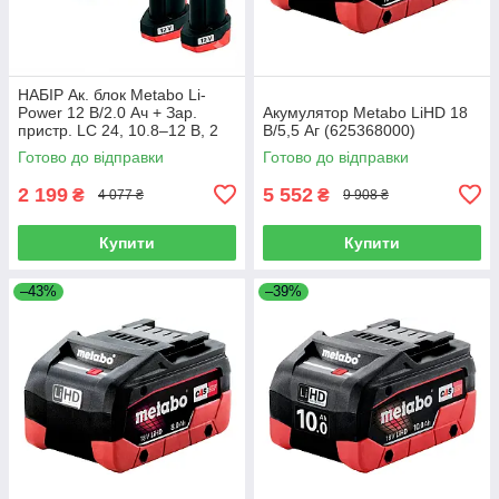
НАБІР Ак. блок Metabo Li-
Power 12 В/2.0 Ач + Зар.
Акумулятор Metabo LiHD 18
пристр. LC 24, 10.8–12 В, 2
В/5,5 Аг (625368000)
А, Metabo PowerMaxx
Готово до відправки
Готово до відправки
2 199
5 552
₴
₴
4 077 ₴
9 908 ₴
Купити
Купити
–43%
–39%