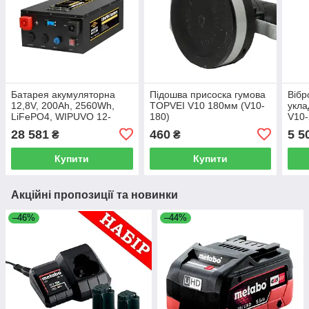
Батарея акумуляторна
Підошва присоска гумова
Вібр
12,8V, 200Ah, 2560Wh,
TOPVEI V10 180мм (V10-
укла
LiFePO4, WIPUVO 12-
180)
V10-
200AH (BA-12200-JS-USB)
28 581
460
5 5
₴
₴
Купити
Купити
Акційні пропозиції та новинки
–46%
–44%