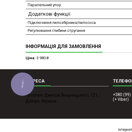
Паралельний упор
Додаткові функції
Підключення пилозбірника/пилососа
Регулювання глибини стругання
ІНФОРМАЦІЯ ДЛЯ ЗАМОВЛЕННЯ
Ціна:
3 980 ₴
КНОПКА
ЗВ'ЯЗКУ
+380 (99)
проспект Дмитра Яворницького, 121,
(+ Viber)
Дніпро, Україна