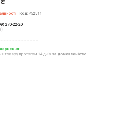
 ₴
аявності
Код:
P52511
99) 270-22-20
r)
ня товару протягом 14 днів
за домовленістю