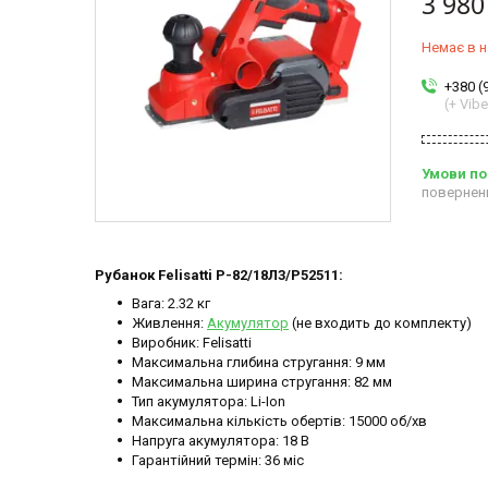
3 980
Немає в н
+380 (
(+ Vibe
повернен
Рубанок Felisatti Р-82/18Л3/P52511:
Вага: 2.32 кг
Живлення:
Акумулятор
(не входить до комплекту)
Виробник: Felisatti
Максимальна глибина стругання: 9 мм
Максимальна ширина стругання: 82 мм
Тип акумулятора: Li-Ion
Максимальна кількість обертів: 15000 об/хв
Напруга акумулятора: 18 В
Гарантійний термін: 36 міс