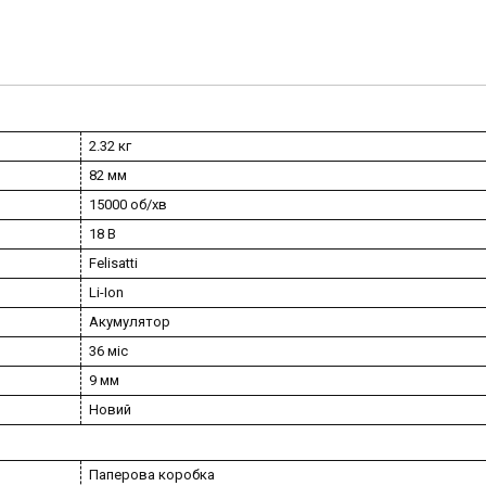
2.32 кг
82 мм
15000 об/хв
18 В
Felisatti
Li-Ion
Акумулятор
36 міс
9 мм
Новий
Паперова коробка