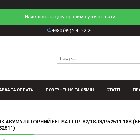
Наявність та ціну просимо уточнювати
+380 (99) 270-22-20
АВКА ТА ОПЛАТА
ПОВЕРНЕННЯ ТА ОБМІН
СТАТТІ
ПР
К АКУМУЛЯТОРНИЙ FELISATTI Р-82/18Л3/P52511 18В.(БЕ
52511)