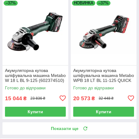
–37%
НОВИНКА
–37%
Акумуляторна кутова
Акумуляторна кутова
шліфувальна машина Metabo
шліфувальна машина Metabo
W 18 L BL 9-125 (602374510)
WPB 18 LT BL 11-125 QUICK
(613057660) 2X5.5AH LIHD
Готово до відправки
Готово до відправки
15 044
20 573
₴
₴
23 836 ₴
32 448 ₴
Купити
Купити
Показати ще