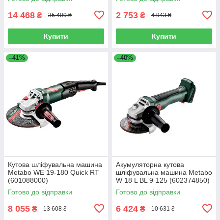
14 468
2 753
₴
₴
35 409 ₴
4 943 ₴
Купити
Купити
–41%
–40%
Кутова шліфувальна машина
Акумуляторна кутова
Metabo WE 19-180 Quick RT
шліфувальна машина Metabo
(601088000)
W 18 L BL 9-125 (602374850)
Готово до відправки
Готово до відправки
8 055
6 424
₴
₴
13 608 ₴
10 631 ₴