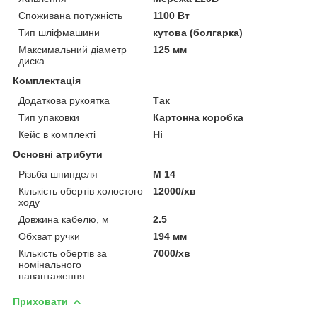
Споживана потужність
1100 Вт
Тип шліфмашини
кутова (болгарка)
Максимальний діаметр
125 мм
диска
Комплектація
Додаткова рукоятка
Так
Тип упаковки
Картонна коробка
Кейс в комплекті
Ні
Основні атрибути
Різьба шпинделя
M 14
Кількість обертів холостого
12000/хв
ходу
Довжина кабелю, м
2.5
Обхват ручки
194 мм
Кількість обертів за
7000/хв
номінального
навантаження
Приховати