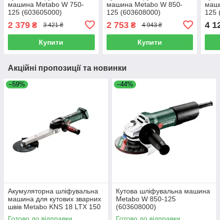
машина Metabo W 750-
машина Metabo W 850-
маш
125 (603605000)
125 (603608000)
125 
2 379
2 753
4 1
₴
₴
3 421 ₴
4 943 ₴
Купити
Купити
Акційні пропозиції та новинки
–59%
–44%
Акумуляторна шліфувальна
Кутова шліфувальна машина
машина для кутових зварних
Metabo W 850-125
швів Metabo KNS 18 LTX 150
(603608000)
Inox Каркас (600191850)
Готово до відправки
Готово до відправки