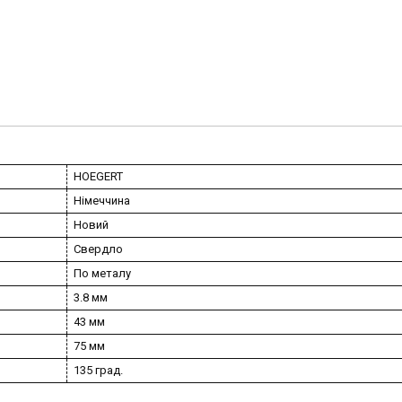
HOEGERT
Німеччина
Новий
Свердло
По металу
3.8 мм
43 мм
75 мм
135 град.