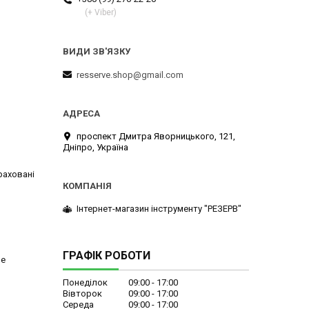
(+ Viber)
resserve.shop@gmail.com
проспект Дмитра Яворницького, 121,
Дніпро, Україна
раховані
Інтернет-магазин інструменту "РЕЗЕРВ"
ГРАФІК РОБОТИ
не
Понеділок
09:00
17:00
Вівторок
09:00
17:00
Середа
09:00
17:00