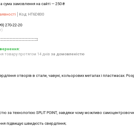
а сума замовлення на сайті — 250 ₴
аявності
Код:
HT6D830
99) 270-22-20
r)
ня товару протягом 14 днів
за домовленістю
ердління отворів в стали, чавуні, кольорових металах і пластмасах. Роз
стю за технологією SPLIT POINT, завдяки чому можливо самоцентровоч
ня підвищує швидкість свердління;