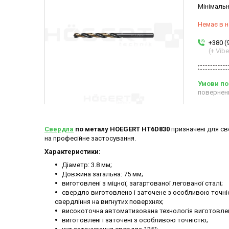
Мінімальн
Немає в н
+380 (
(+ Vibe
повернен
Свердла
по металу HOEGERT HT6D830
призначені для св
на професійне застосування.
Характеристики:
Діаметр: 3.8 мм;
Довжина загальна: 75 мм;
виготовлені з міцної, загартованої легованої сталі;
свердло виготовлено і заточене з особливою точні
свердління на вигнутих поверхнях;
високоточна автоматизована технологія виготовлен
виготовлені і заточені з особливою точністю;