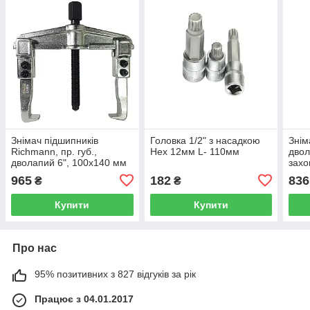
Знімач підшипників
Головка 1/2" з насадкою
Знім
Richmann, пр. губ.,
Hex 12мм L- 110мм
двол
дволапий 6", 100х140 мм
захо
(C4064)
глиб
965
182
836
₴
₴
Купити
Купити
Про нас
95% позитивних з 827 відгуків за рік
Працює з 04.01.2017