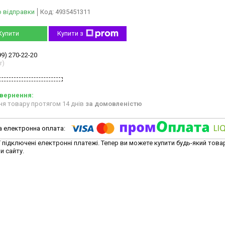
о відправки
Код:
4935451311
Купити
Купити з
99) 270-22-20
r)
ня товару протягом 14 днів
за домовленістю
ї підключені електронні платежі. Тепер ви можете купити будь-який това
и сайту.