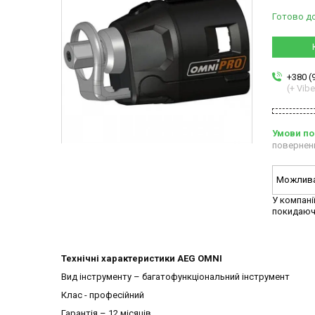
Готово д
+380 (
(+ Vibe
повернен
У компані
покидаюч
Технічні характеристики AEG OMNI
Вид інструменту – багатофункціональний інструмент
Клас - професійний
Гарантія – 12 місяців