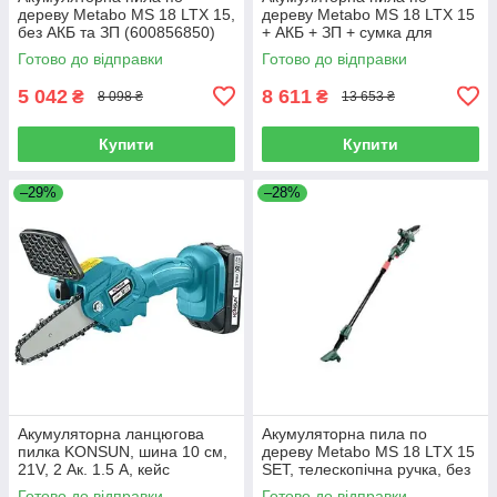
дереву Metabo MS 18 LTX 15,
дереву Metabo MS 18 LTX 15
без АКБ та ЗП (600856850)
+ АКБ + ЗП + сумка для
інструменту (600856500)
Готово до відправки
Готово до відправки
5 042
8 611
₴
₴
8 098 ₴
13 653 ₴
Купити
Купити
–29%
–28%
Акумуляторна ланцюгова
Акумуляторна пила по
пилка KONSUN, шина 10 см,
дереву Metabo MS 18 LTX 15
21V, 2 Ак. 1.5 А, кейс
SET, телескопічна ручка, без
(KX75105/10см)
АКБ та ЗП (691229000)
Готово до відправки
Готово до відправки