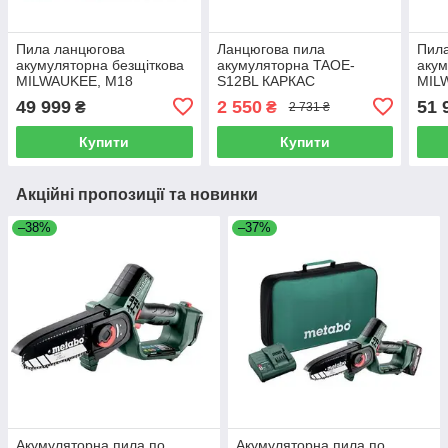
Пила ланцюгова
Ланцюгова пила
Пил
акумуляторна безщіткова
акумуляторна TAOE-
акум
MILWAUKEE, M18
S12BL КАРКАС
MIL
F2CHS50-802 (2х18В),
122 
49 999
2 550
51 
₴
₴
2 731 ₴
шина 50см (каркас)
(зар
(зарядний пристрій M12-
18 F
Купити
Купити
18 FC, 2 ак
FB12
Акційні пропозиції та новинки
–38%
–37%
Акумуляторна пила по
Акумуляторна пила по