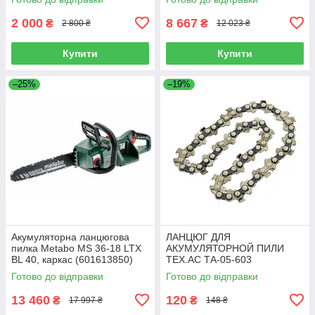
2 000
8 667
₴
₴
2 800 ₴
12 023 ₴
Купити
Купити
–25%
–19%
Акумуляторна ланцюгова
ЛАНЦЮГ ДЛЯ
пилка Metabo MS 36-18 LTX
АКУМУЛЯТОРНОЙ ПИЛИ
BL 40, каркас (601613850)
TEX.AC ТА-05-603
Готово до відправки
Готово до відправки
13 460
120
₴
₴
17 997 ₴
148 ₴