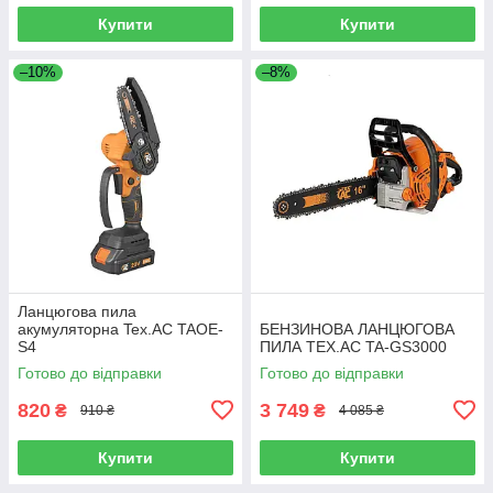
Купити
Купити
–10%
–8%
Ланцюгова пила
акумуляторна Tex.AC TAOE-
БЕНЗИНОВА ЛАНЦЮГОВА
S4
ПИЛА TEX.AC TA-GS3000
Готово до відправки
Готово до відправки
820
3 749
₴
₴
910 ₴
4 085 ₴
Купити
Купити