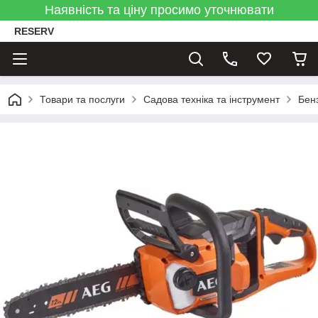
Наявність та ціну просимо уточнювати
RESERV
Товари та послуги
Садова техніка та інструмент
Бен