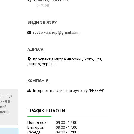
(+ Viber)
resserve.shop@gmail.com
проспект Дмитра Яворницького, 121,
Дніпро, Україна
Інтернет-магазин інструменту "РЕЗЕРВ"
ань, що
ання в
евий
ГРАФІК РОБОТИ
панні
Понеділок
09:00
17:00
Вівторок
09:00
17:00
Середа
09:00
17:00