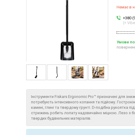
Немає в н
+380 (
(+ Vibe
повернен
Інструменти Fiskars Ergonomic Pro™ призначені для зни
потребують інтенсивного копання та підйому. Гострокі
камені, глині та твердому грунті. D-подібна рукоятка під
стрижень робить лопату надзвичайно міцною. Лезо з бо
твердих будівельних матеріалів.