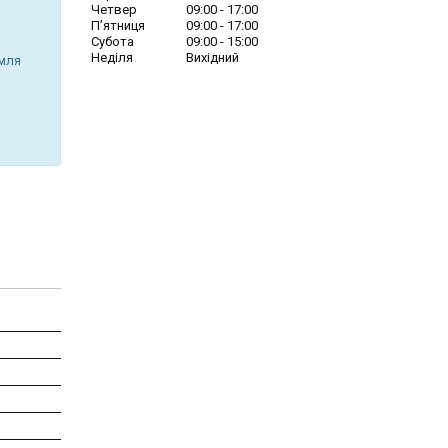
Четвер
09:00
17:00
Пʼятниця
09:00
17:00
Субота
09:00
15:00
Неділя
Вихідний
емля