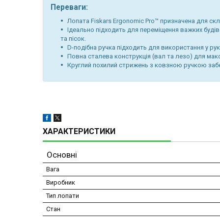
Переваги:
Лопата Fiskars Ergonomic Pro™ призначена для скл
Ідеально підходить для переміщення важких будіве
та пісок.
D-подібна ручка підходить для використання у рук
Повна сталева конструкція (вал та лезо) для мак
Круглий похилий стрижень з ковзною ручкою забез
ХАРАКТЕРИСТИКИ
Основні
Вага
Виробник
Тип лопати
Стан