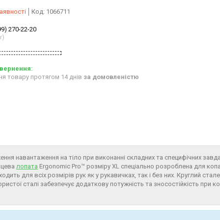
аявності
Код:
1066711
99) 270-22-20
r)
ня товару протягом 14 днів
за домовленістю
ження навантаження на тіло при виконанні складних та специфічних завд
нцева
лопата
Ergonomic Pro™ розміру XL спеціально розроблена для коп
ходить для всіх розмірів рук як у рукавичках, так і без них. Круглий стал
ристої сталі забезпечує додаткову потужність та зносостійкість при ко