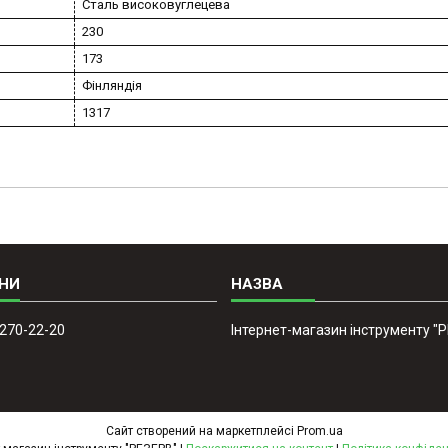
Сталь високовуглецева
230
173
Фінляндія
1317
 270-22-20
Інтернет-магазин інструменту "
Сайт створений на маркетплейсі
Prom.ua