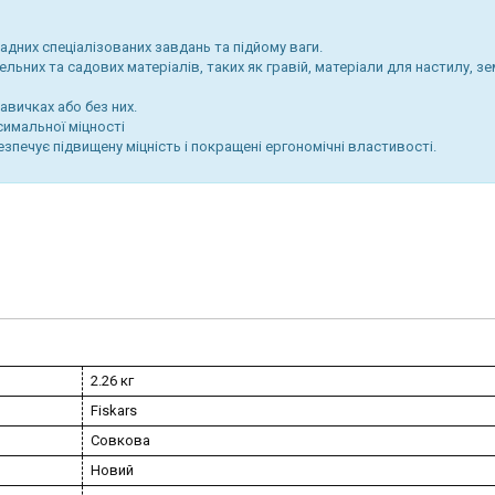
адних спеціалізованих завдань та підйому ваги.
льних та садових матеріалів, таких як гравій, матеріали для настилу, з
авичках або без них.
симальної міцності
печує підвищену міцність і покращені ергономічні властивості.
2.26 кг
Fiskars
Совкова
Новий