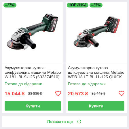
–37%
НОВИНКА
–37%
Акумуляторна кутова
Акумуляторна кутова
шліфувальна машина Metabo
шліфувальна машина Metabo
W 18 L BL 9-125 (602374510)
WPB 18 LT BL 11-125 QUICK
(613057660) 2X5.5AH LIHD
Готово до відправки
Готово до відправки
15 044
20 573
₴
₴
23 836 ₴
32 448 ₴
Купити
Купити
Показати ще