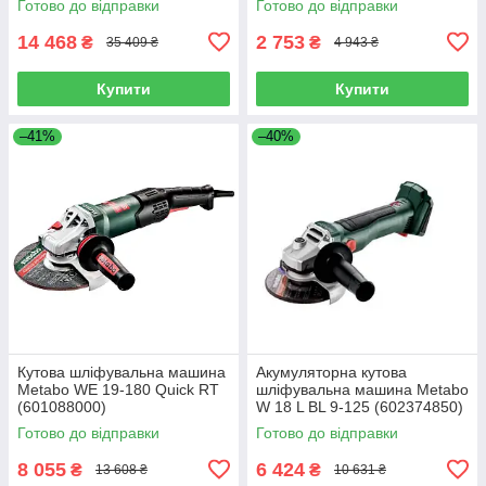
Готово до відправки
Готово до відправки
14 468
2 753
₴
₴
35 409 ₴
4 943 ₴
Купити
Купити
–41%
–40%
Кутова шліфувальна машина
Акумуляторна кутова
Metabo WE 19-180 Quick RT
шліфувальна машина Metabo
(601088000)
W 18 L BL 9-125 (602374850)
Готово до відправки
Готово до відправки
8 055
6 424
₴
₴
13 608 ₴
10 631 ₴