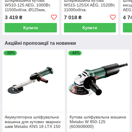
Шліфмашина кутова
Шліфмашина кутова
Шлі
WS10-125 AEG, 1000Вт,
WS15-125SX AEG, 1520Вт,
ексц
11500об/хв, Ø125мм,
11000об/хв,
AEG,
3,12кг
Ø125мм,Fixtec гайка,
7000
3 419
7 018
4 7
₴
₴
3,58кг
ампл
Купити
Купити
Акційні пропозиції та новинки
–59%
–44%
Акумуляторна шліфувальна
Кутова шліфувальна машина
машина для кутових зварних
Metabo W 850-125
швів Metabo KNS 18 LTX 150
(603608000)
Inox Каркас (600191850)