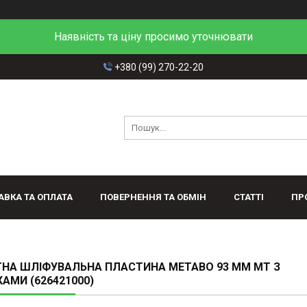
Наявність та ціну просимо уточнювати
+380 (99) 270-22-20
АВКА ТА ОПЛАТА
ПОВЕРНЕННЯ ТА ОБМІН
СТАТТІ
ПР
НА ШЛІФУВАЛЬНА ПЛАСТИНА METABO 93 ММ MT З
АМИ (626421000)