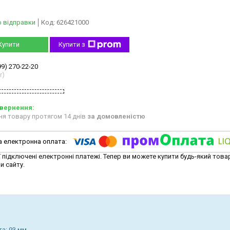
о відправки
Код:
626421000
Купити
Купити з
99) 270-22-20
r)
ня товару протягом 14 днів
за домовленістю
ї підключені електронні платежі. Тепер ви можете купити будь-який това
и сайту.
та: 93 мм