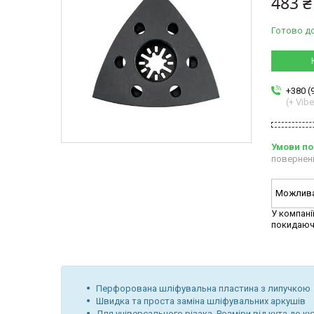
483 ₴
Готово д
+380 (
(+ Vibe
повернен
У компані
покидаюч
Перфорована шліфувальна пластина з липучкою
Швидка та проста заміна шліфувальних аркушів
Для універсального різака. Розміри від кута до ку