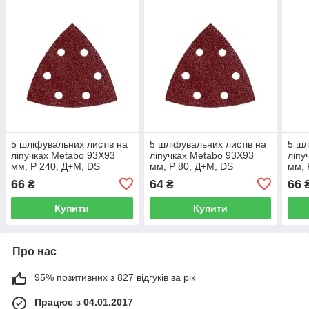
5 шліфувальних листів на
5 шліфувальних листів на
5 шл
ліпучках Metabo 93X93
ліпучках Metabo 93X93
ліпу
мм, P 240, Д+М, DS
мм, P 80, Д+М, DS
мм, 
(624946000)
(624942000)
(624
66
64
66
₴
₴
Купити
Купити
Про нас
95% позитивних з 827 відгуків за рік
Працює з 04.01.2017