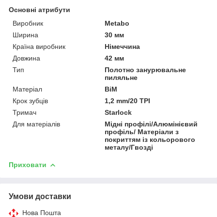
Основні атрибути
Виробник
Metabo
Ширина
30 мм
Країна виробник
Німеччина
Довжина
42 мм
Тип
Полотно занурювальне
пиляльне
Матеріал
BiM
Крок зубців
1,2 mm/20 TPI
Тримач
Starlock
Для матеріалів
Мідні профілі/Алюмінієвий
профіль/ Матеріали з
покриттям із кольорового
металу/Гвозді
Приховати
Умови доставки
Нова Пошта