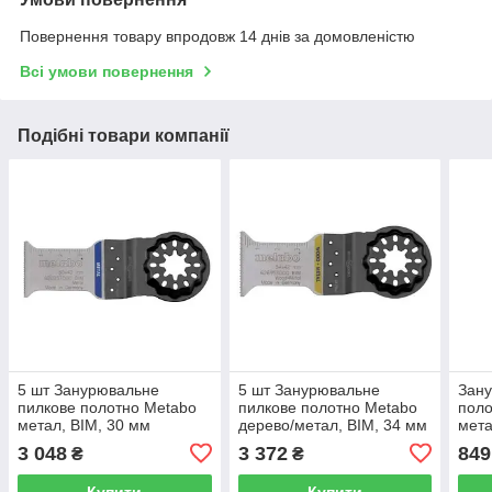
Повернення товару впродовж 14 днів за домовленістю
Всі умови повернення
Подібні товари компанії
5 шт Занурювальне
5 шт Занурювальне
Зану
пилкове полотно Metabo
пилкове полотно Metabo
поло
метал, BIM, 30 мм
дерево/метал, BIM, 34 мм
мета
(626958000)
(626954000)
(626
3 048
3 372
849
₴
₴
Купити
Купити