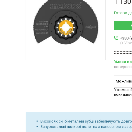
1 130
Готово д
+380 (
(+ Vibe
повернен
У компані
покидаюч
Високоякісні біметалеві зубці забезпечують довго
Занурювальні пилкові полотна з нанесеною лазе