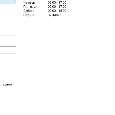
Четвер
09:00
17:00
Пʼятниця
09:00
17:00
Субота
09:00
15:00
Неділя
Вихідний
ильцями