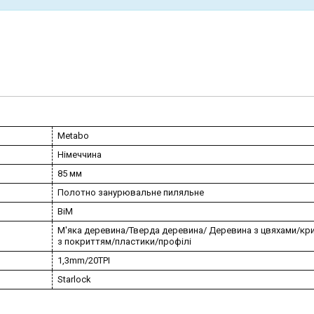
Metabo
Німеччина
85 мм
Полотно занурювальне пиляльне
BiM
М'яка деревина/Тверда деревина/ Деревина з цвяхами/кр
з покриттям/пластики/профілі
1,3mm/20TPI
Starlock