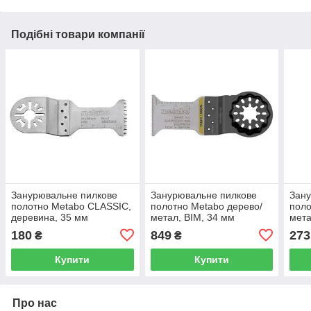
Подібні товари компанії
Занурювальне пилкове
Занурювальне пилкове
Зану
полотно Metabo CLASSIC,
полотно Metabo дерево/
поло
деревина, 35 мм
метал, BIM, 34 мм
мета
(626973000)
(626953000)
180
849
273
₴
₴
Купити
Купити
Про нас