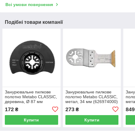
Всі умови повернення
Подібні товари компанії
Занурювальне пилкове
Занурювальне пилкове
Зану
полотно Metabo CLASSIC,
полотно Metabo CLASSIC,
поло
деревина, Ø 87 мм
метал, 34 мм (626974000)
мета
(626975000)
(626
172
273
849
₴
₴
Купити
Купити