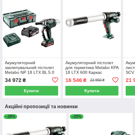
Акумуляторний
Акумуляторний пістолет
Акум
заклепувальний пістолет
для герметика Metabo KPA
лист
Metabo NP 18 LTX BL 5.0
18 LTX 600 Каркас
SCV 
[2 Ah Li-Power]
(601207850)
(601
34 972
16 546
21 
₴
₴
22 950 ₴
(619002500)
Купити
Купити
Акційні пропозиції та новинки
–28%
–20%