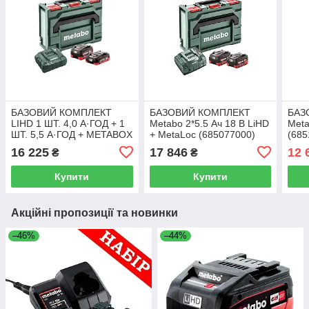
БАЗОВИЙ КОМПЛЕКТ
БАЗОВИЙ КОМПЛЕКТ
БАЗ
LIHD 1 ШТ. 4,0 А·ГОД + 1
Metabo 2*5.5 Ач 18 В LiHD
Meta
ШТ. 5,5 А·ГОД + METABOX
+ MetaLoc (685077000)
(685
145 (685136000)
16 225
17 846
12 
₴
₴
Купити
Купити
Акційні пропозиції та новинки
–46%
–44%