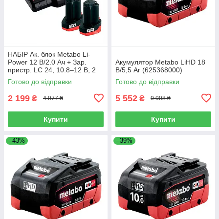
НАБІР Ак. блок Metabo Li-
Power 12 В/2.0 Ач + Зар.
Акумулятор Metabo LiHD 18
пристр. LC 24, 10.8–12 В, 2
В/5,5 Аг (625368000)
А, Metabo PowerMaxx
Готово до відправки
Готово до відправки
2 199
5 552
₴
₴
4 077 ₴
9 908 ₴
Купити
Купити
–43%
–39%