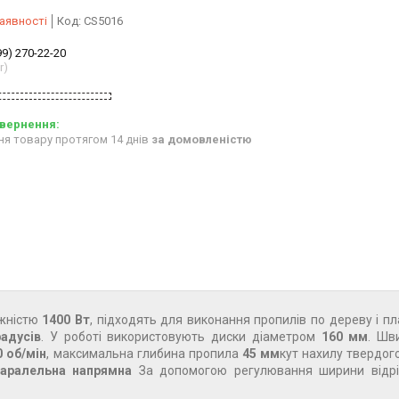
аявності
Код:
CS5016
99) 270-22-20
r)
ня товару протягом 14 днів
за домовленістю
жністю
1400 Вт
, підходять для виконання пропилів по дереву і пл
радусів
. У роботі використовують диски діаметром
160 мм
. Шв
0 об/мін
, максимальна глибина пропила
45 мм
кут нахилу твердог
аралельна напрямна
За допомогою регулювання ширини відрі