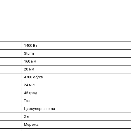
1400 Вт
Sturm
160 мм
20 мм
4700 об/хв
24 міс
45 град.
Так
Циркулярна пила
2 м
Мережа