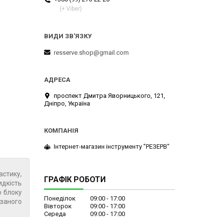
(+ Viber)
resserve.shop@gmail.com
проспект Дмитра Яворницького, 121,
Дніпро, Україна
Інтернет-магазин інструменту "РЕЗЕРВ"
астику,
ГРАФІК РОБОТИ
идкість
о блоку
Понеділок
09:00
17:00
заного
Вівторок
09:00
17:00
Середа
09:00
17:00