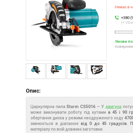
Немає в н
+380 (
(+ Vibe
повернен
Опис:
Циркулярна пила
Sturm CS5016
— У
двигуна
поту
може виконувати роботу під кутами
в 45 і 90 г
обертання диска у режимі неодруженого ходу
470
змінюється в діапазоні
від 0 до 45 градусів
.
П
матеріалу по всій довжині заготовки.