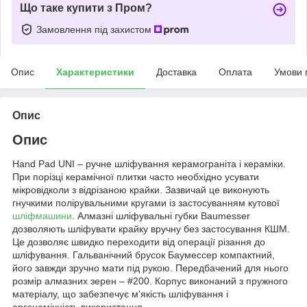
Що таке купити з Пром?
Замовлення під захистом
Опис
Характеристики
Доставка
Оплата
Умови 
Опис
Опис
Hand Pad UNI – ручне шліфування керамограніта і кераміки.
При порізці керамічної плитки часто необхідно усувати
мікровідколи з відрізаною крайки. Зазвичай це виконують
гнучкими полірувальними кругами із застосуванням кутової
шліфмашини
. Алмазні шліфувальні губки Baumesser
дозволяють шліфувати крайку вручну без застосування КШМ.
Це дозволяє швидко переходити від операції різання до
шліфування. Гальванічний брусок Баумессер компактний,
його завжди зручно мати під рукою. Передбачений для нього
розмір алмазних зерен – #200. Корпус виконаний з пружного
матеріалу, що забезпечує м'якість шліфування і