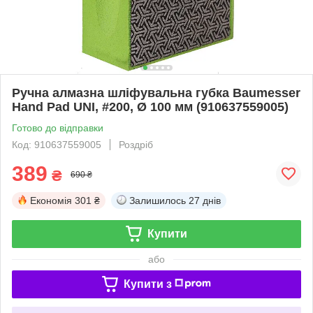
Ручна алмазна шліфувальна губка Baumesser
Hand Pad UNI, #200, Ø 100 мм (910637559005)
Готово до відправки
Код: 910637559005
Роздріб
389
₴
690 ₴
Економія
301 ₴
Залишилось
27 днів
Купити
або
Купити з