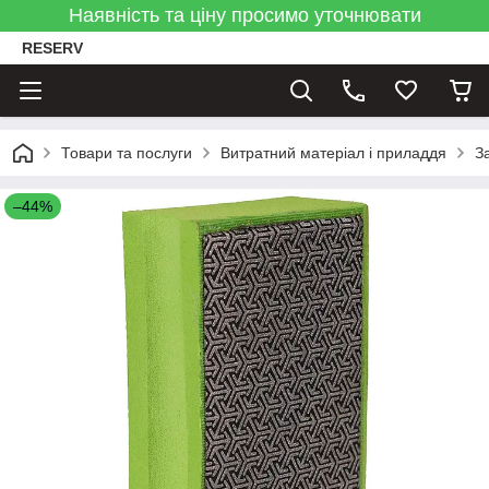
Наявність та ціну просимо уточнювати
RESERV
Товари та послуги
Витратний матеріал і приладдя
З
–44%