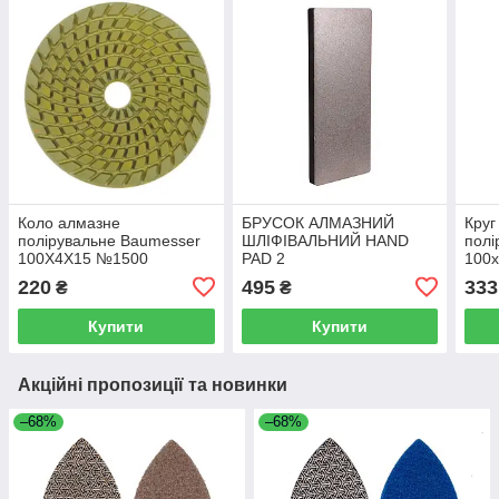
Коло алмазне
БРУСОК АЛМАЗНИЙ
Круг
полірувальне Baumesser
ШЛІФІВАЛЬНИЙ HAND
полі
100X4X15 №1500
PAD 2
100x
Premium (99937351005)
(801
220
495
333
₴
₴
Купити
Купити
Акційні пропозиції та новинки
–68%
–68%