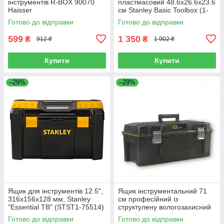
інструментів R-BOX 90070
пластмасовий 48.6x26.6x23.6
Haisser
см Stanley Basic Toolbox (1-
79-217)
Готово до відправки
Готово до відправки
599
1 350
₴
₴
912 ₴
1 902 ₴
Купити
Купити
–29%
–29%
Ящик для інструментів 12.5",
Ящик інструментальний 71
316x156x128 мм, Stanley
см професійний із
"Essential TB" (STST1-75514)
структулену вологозахисний
Stanley Fatmax (1-93-935)
Готово до відправки
Готово до відправки