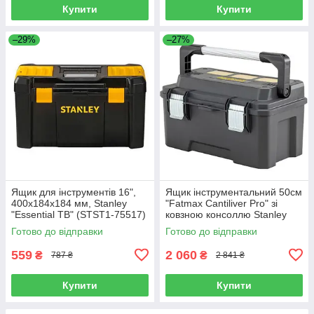
Купити
Купити
–29%
–27%
Ящик для інструментів 16",
Ящик інструментальний 50см
400x184x184 мм, Stanley
"Fatmax Cantiliver Pro" зі
"Essential TB" (STST1-75517)
ковзною консоллю Stanley
FatMax (FMST1-75792)
Готово до відправки
Готово до відправки
559
2 060
₴
₴
787 ₴
2 841 ₴
Купити
Купити