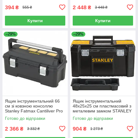
394
2 448
₴
₴
555 ₴
3 448 ₴
Купити
Купити
–29%
–29%
Ящик інструментальний 66
Ящик інструментальний
см зі ковзною консоллю
48x25x25 см пластмасовий з
Stanley Fatmax Cantiliver Pro
металевим замком STANLEY
(FMST1-75791)
ESSENTIAL TB (STST1-
Готово до відправки
Готово до відправки
75521)
2 366
904
₴
₴
3 332 ₴
1 273 ₴