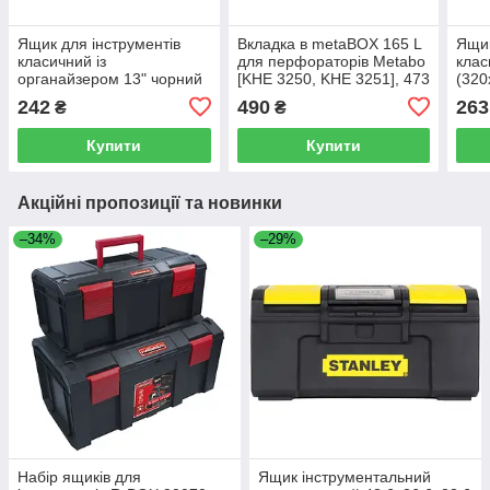
Ящик для інструментів
Вкладка в metaBOX 165 L
Ящик
класичний із
для перфораторів Metabo
клас
органайзером 13" чорний
[KHE 3250, KHE 3251], 473
(32
(320x165x136мм)
x 278 мм (628901000)
(Арт
242
490
263
₴
₴
(Артикул: C.OR-13)
Купити
Купити
Акційні пропозиції та новинки
–34%
–29%
Набір ящиків для
Ящик інструментальний