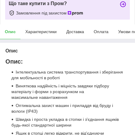
Що таке купити з Пром?
Замовлення під захистом
Опис
Характеристики
Доставка
Оплата
Умови п
Опис
Опис:
Інтелектуальна система транспортування і зберігання
для мобільності в роботі
Виняткова надійність і міцність завдяки підбору
матеріалу і форми з розрахунком на
максимальне навантаження
Оптимальна захист машин і приладдя від бруду і
вологи (IP43)
Швидка і проста укладка в стопки і з'єднання ящиків
будь-якої стандартної ширини
Ящик в стопці легко відкрити, не від'єднуючи