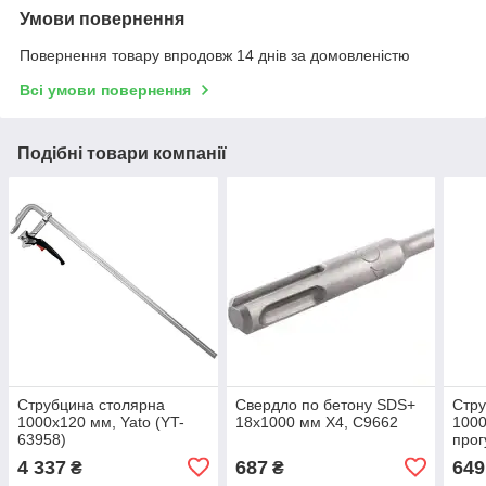
Умови повернення
Повернення товару впродовж 14 днів за домовленістю
Всі умови повернення
Подібні товари компанії
Струбцина столярна
Свердло по бетону SDS+
Стру
1000x120 мм, Yato (YT-
18x1000 мм X4, C9662
1000
63958)
прог
INT
4 337
687
649
₴
₴