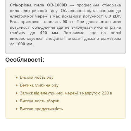
Стінорізна пила OB-1000D
— професійна стінорізна
пила електричного типу. Обладнання підключається до
електричної мережі і має показники потужності
6.9 кВт
.
Вага пристрою становить
90 кг
. При даних показниках
потужності обладнання здатне виконувати якісний різ на
глибину
до 420 мм
. Зазначимо, що на пилці
використовується спеціальні алмазні диски з діаметром
до
1000 мм
.
Особливості:
Висока якість різу
Велика глибина різу
Запуск від електричної мережі з напругою 220 в
Висока якість зборки
Висока продуктивність