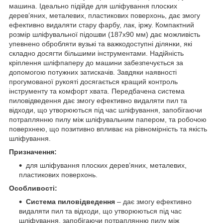
машина. Ідеально підійде для шліфування плоских
дерев’яних, металевих, пластикових поверхонь, дає змогу
ефективно видаляти стару фарбу, лак, іржу. Компактний
розмір шліфувальної підошви (187х90 мм) дає можливість
упевнено обробляти вузькі та важкодоступні ділянки, які
складно досягти більшими інструментами. Надійність
кріплення шліфпаперу до машини забезпечується за
допомогою потужних затискачів. Завдяки наявності
прогумованої рукояті досягається кращий контроль
інструменту та комфорт хвата. Передбачена система
пиловідведення дає змогу ефективно видаляти пил та
відходи, що утворюються під час шліфування, запобігаючи
потраплянню пилу між шліфувальним папером, та робочою
поверхнею, що позитивно впливає на рівномірність та якість
шліфування.
Призначення:
для шліфування плоских дерев’яних, металевих,
пластикових поверхонь.
Особливості:
Система пиловідведення
– дає змогу ефективно
видаляти пил та відходи, що утворюються під час
шліфування, запобігаючи потраплянню пилу між