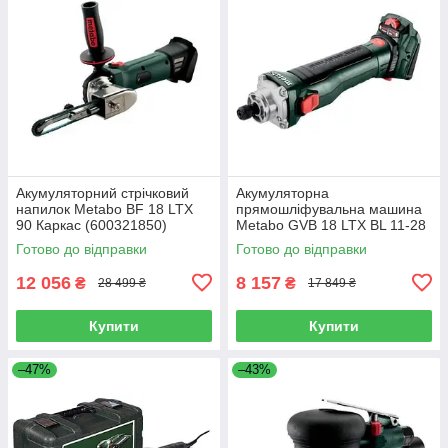
Акумуляторний стрічковий
Акумуляторна
напилок Metabo BF 18 LTX
прямошліфувальна машина
90 Каркас (600321850)
Metabo GVB 18 LTX BL 11-28
COMPACT, без АКБ та ЗП
Готово до відправки
Готово до відправки
(600828850)
12 056
8 157
₴
₴
28 499 ₴
17 849 ₴
Купити
Купити
–47%
–43%