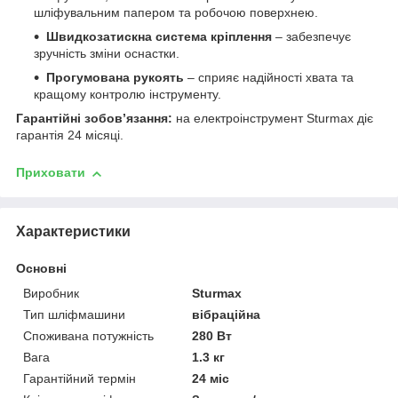
шліфувальним папером та робочою поверхнею.
Швидкозатискна система кріплення
– забезпечує
зручність зміни оснастки.
Прогумована рукоять
– сприяє надійності хвата та
кращому контролю інструменту.
Гарантійні зобов’язання:
на електроінструмент Sturmax діє
гарантія 24 місяці.
Приховати
Характеристики
Основні
Виробник
Sturmax
Тип шліфмашини
вібраційна
Споживана потужність
280 Вт
Вага
1.3 кг
Гарантійний термін
24 міс