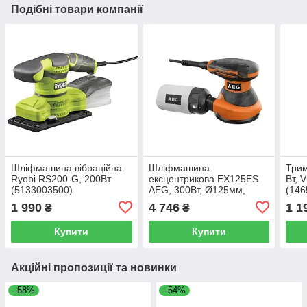
Подібні товари компанії
Шліфмашина вібраційна
Шліфмашина
Трим
Ryobi RS200-G, 200Вт
ексцентрикова EX125ES
Вт, 
(5133003500)
AEG, 300Вт, Ø125мм,
(146
7000-12000об/хв,
1 990
4 746
1 1
₴
₴
амплітуда 2,4мм, 1,7кг
Купити
Купити
Акційні пропозиції та новинки
–58%
–54%