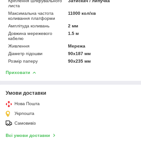
Кріплення шліфувального
Затискач / липучка
листа
Максимальна частота
11000 кол/хв
коливання платформи
Амплітуда коливань
2 мм
Довжина мережевого
1.5 м
кабелю
Живлення
Мережа
Діаметр підошви
90x187 мм
Розмір паперу
90x235 мм
Приховати
Умови доставки
Нова Пошта
Укрпошта
Самовивіз
Всі умови доставки