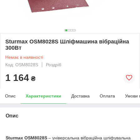
Sturmax OSM8028S Шліфмашина вібраційна
300Вт
Немає в наявності
Код: OSM8028S
Роздріб
1 164
₴
Опис
Характеристики
Доставка
Оплата
Умови 
Опис
Sturmax OSM8028S
– універсальна вібраційна шліфувальна