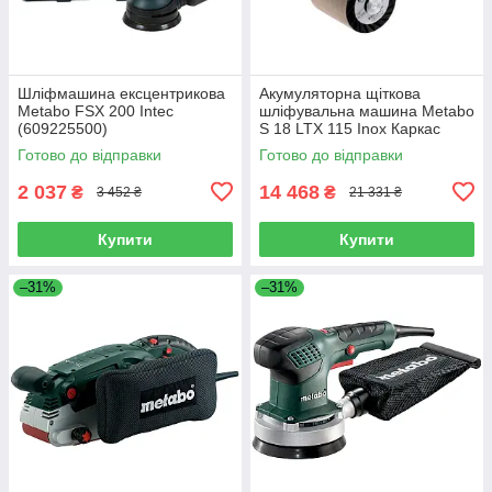
Шліфмашина ексцентрикова
Акумуляторна щіткова
Metabo FSX 200 Intec
шліфувальна машина Metabo
(609225500)
S 18 LTX 115 Inox Каркас
(600154850)
Готово до відправки
Готово до відправки
2 037
14 468
₴
₴
3 452 ₴
21 331 ₴
Купити
Купити
–31%
–31%