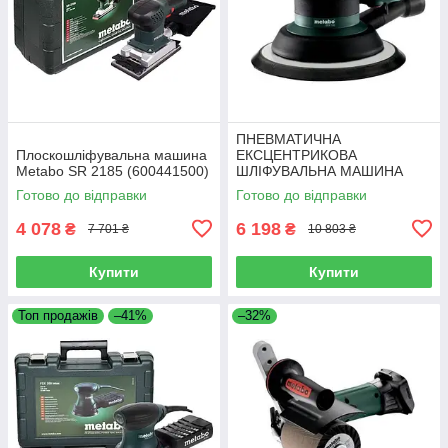
ПНЕВМАТИЧНА
Плоскошліфувальна машина
ЕКСЦЕНТРИКОВА
Metabo SR 2185 (600441500)
ШЛІФУВАЛЬНА МАШИНА
Metabo DSX 150 (601558000)
Готово до відправки
Готово до відправки
4 078
6 198
₴
₴
7 701 ₴
10 803 ₴
Купити
Купити
Топ продажів
–41%
–32%