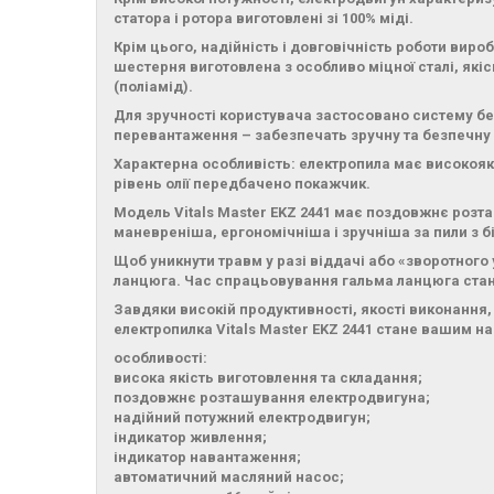
статора і ротора виготовлені зі 100% міді.
Крім цього, надійність і довговічність роботи ви
шестерня виготовлена ​​з особливо міцної сталі, які
(поліамід).
Для зручності користувача застосовано систему бе
перевантаження – забезпечать зручну та безпечну 
Характерна особливість: електропила має високоя
рівень олії передбачено покажчик.
Модель Vitals Master EKZ 2441 має поздовжнє розт
маневреніша, ергономічніша і зручніша за пили з 
Щоб уникнути травм у разі віддачі або «зворотного
ланцюга. Час спрацьовування гальма ланцюга стано
Завдяки високій продуктивності, якості виконання,
електропилка Vitals Master EKZ 2441 стане вашим н
особливості:
висока якість виготовлення та складання;
поздовжнє розташування електродвигуна;
надійний потужний електродвигун;
індикатор живлення;
індикатор навантаження;
автоматичний масляний насос;