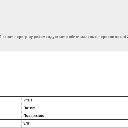
бігання перегріву рекомендується робити маленькі перерви кожні 
Vitals
Латвія
Поздовжнє
3/8"