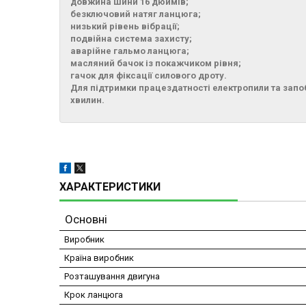
довжина шини 16 дюймів;
безключовий натяг ланцюга;
низький рівень вібрації;
подвійна система захисту;
аварійне гальмо ланцюга;
масляний бачок із покажчиком рівня;
гачок для фіксації силового дроту.
Для підтримки працездатності електропили та запо
хвилин.
ХАРАКТЕРИСТИКИ
Основні
Виробник
Країна виробник
Розташування двигуна
Крок ланцюга