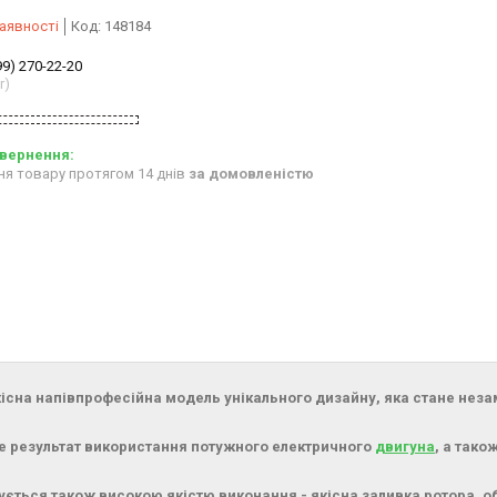
аявності
Код:
148184
99) 270-22-20
r)
ня товару протягом 14 днів
за домовленістю
якісна напівпрофесійна модель унікального дизайну, яка стане нез
це результат використання потужного електричного
двигуна
, а тако
ується також високою якістю виконання - якісна заливка ротора, о