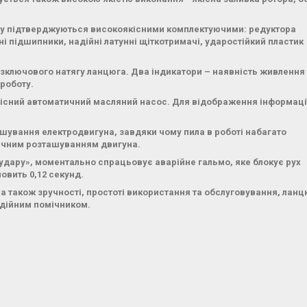
робу підтверджуються високоякісними комплектуючими: редуктора
сні підшипники, надійні латунні щіткотримачі, ударостійкий пластик
зключового натягу ланцюга. Два індикатори – наявність живлення 
роботу.
кісний автоматичний масляний насос. Для відображення інформаці
ашування електродвигуна, завдяки чому пила в роботі набагато
бічним розташуванням двигуна.
 удару», моментально спрацьовує аварійне гальмо, яке блокує рух
вить 0,12 секунд.
 а також зручності, простоті використання та обслуговування, лан
адійним помічником.