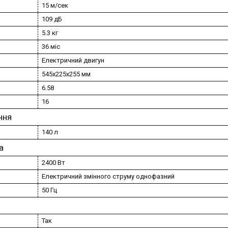
15 м/сек
109 дБ
5.3 кг
36 міс
Електричний двигун
545х225х255 мм
6.58
16
ння
140 л
а
2400 Вт
Електричний змінного струму однофазний
50 Гц
Так