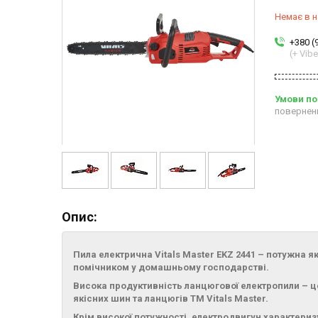
Немає в н
+380 (
(+ Vibe
повернен
Опис:
Пила електрична Vitals Master EKZ 2441 – потужна 
помічником у домашньому господарстві.
Висока продуктивність ланцюгової електропили – 
якісних шин та ланцюгів ТМ Vitals Master.
Крім високої потужності, електродвигун характериз