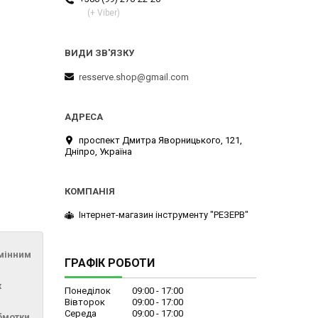
(+ Viber)
resserve.shop@gmail.com
проспект Дмитра Яворницького, 121,
Дніпро, Україна
Інтернет-магазин інструменту "РЕЗЕРВ"
амінним
ГРАФІК РОБОТИ
ж
Понеділок
09:00
17:00
Вівторок
09:00
17:00
Середа
09:00
17:00
бмотки