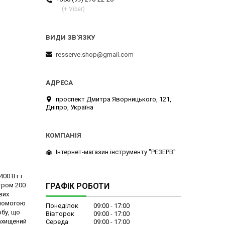
(+ Viber)
resserve.shop@gmail.com
проспект Дмитра Яворницького, 121,
Дніпро, Україна
Інтернет-магазин інструменту "РЕЗЕРВ"
00 Вт і
тром 200
ГРАФІК РОБОТИ
вих
опомогою
Понеділок
09:00
17:00
бу, що
Вівторок
09:00
17:00
захищений
Середа
09:00
17:00