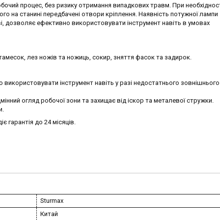
бочий процес, без ризику отримання випадкових травм. При необхіднос
ого на станині передбачені отвори кріплення. Наявність потужної лампи
ові, дозволяє ефективно використовувати інструмент навіть в умовах
тамесок, лез ножів та ножиць, сокир, зняття фасок та задирок.
 використовувати інструмент навіть у разі недостатнього зовнішнього
мінний огляд робочої зони та захищає від іскор та металевої стружки.
и.
є гарантія до 24 місяців.
Sturmax
Китай