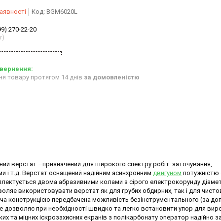
аявності
Код:
BGM6020L
99) 270-22-20
r)
ня товару протягом 14 днів
за домовленістю
ий верстат –призначений для широкого спектру робіт: заточування,
ми і т.д. Верстат оснащений надійним асинхронним
двигуном
потужністю 4
Комплектується двома абразивними колами з сірого електрокорунду діаме
воляє використовувати верстат як для грубих обдирних, так і для чисто
вача конструкцією передбачена можливість безінструментального (за д
 дозволяє при необхідності швидко та легко встановити упор для виро
ких та міцних іскрозахисних екранів з полікарбонату оператор надійно 