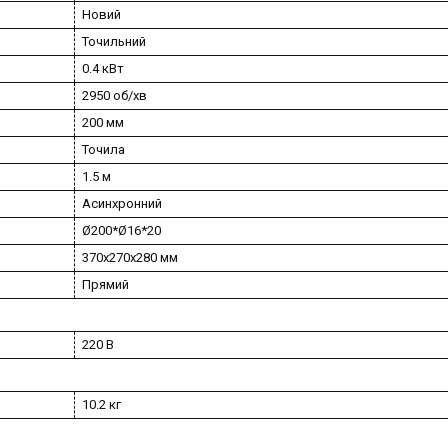
Новий
Точильний
0.4 кВт
2950 об/хв
200 мм
Точила
1.5 м
Асинхронний
Ø200*Ø16*20
370х270х280 мм
Прямий
220 В
10.2 кг