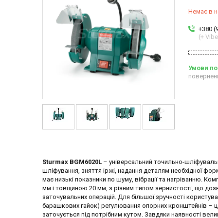
Немає в н
+380 (
(+ Vibe
повернен
Sturmax BGM6020L
– універсальний точильно-шліфувальн
шліфування, зняття іржі, надання деталям необхідної фор
має низькі показники по шуму, вібрації та нагріванню. 
мм і товщиною 20 мм, з різним типом зернистості, що доз
заточувальних операцій. Для більшої зручності користу
барашкових гайок) регулювання опорних кронштейнів – це
заточується під потрібним кутом. Завдяки наявності вели