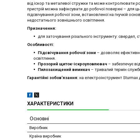
від іскор та металевої стружки та може контролювати ро
пристрій можна зафіксувати до робочої поверхні – для ць
підсвічування робочої зони, встановленої на гнучкій осн
недостатнього зовнішнього освітлення.
Призначення:
для заточування різального інструменту: свердел, с
Особливості:
Підсвічування робочої зони
– дозволяє ефективно
освітлення.
Прозорий щиток-іскроуловлювач
– забезпечує від
Пилозахищений вимикач
– тривалий термін служб
Гарантійні зобов’язання:
на електроінструмент Sturmax ді
ХАРАКТЕРИСТИКИ
Основні
Виробник
Країна виробник