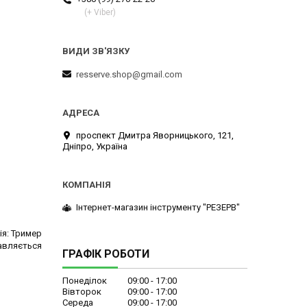
(+ Viber)
resserve.shop@gmail.com
проспект Дмитра Яворницького, 121,
Дніпро, Україна
Інтернет-магазин інструменту "РЕЗЕРВ"
ія: Тример
тавляється
ГРАФІК РОБОТИ
Понеділок
09:00
17:00
Вівторок
09:00
17:00
Середа
09:00
17:00