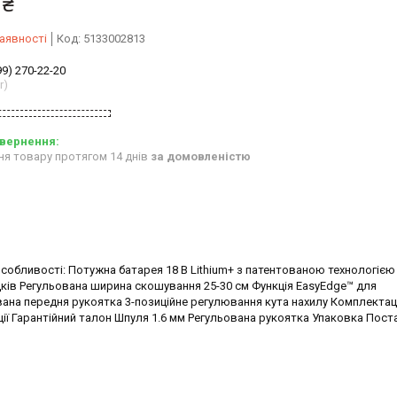
 ₴
аявності
Код:
5133002813
99) 270-22-20
r)
ня товару протягом 14 днів
за домовленістю
особливості: Потужна батарея 18 В Lithium+ з патентованою технологією
едків Регульована ширина скошування 25-30 см Функція EasyEdge™ для
вана передня рукоятка 3-позиційне регулювання кута нахилу Комплектац
ції Гарантійний талон Шпуля 1.6 мм Регульована рукоятка Упаковка Пос