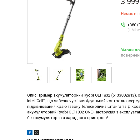
3 999
Немає в н
+380 (
(+ Vibe
повернен
Опис: Тример акумуляторний Ryobi OLT1832 (5133002813). 
IntelliCell™, що забезпечує індивідуальний контроль осер
підрівнювання краю газону Телескопічна штанга та фіксо
акумуляторний Ryobi OLT1832 ONE+ Інструкція з експлуата
без акумулятора та зарядного пристрою!