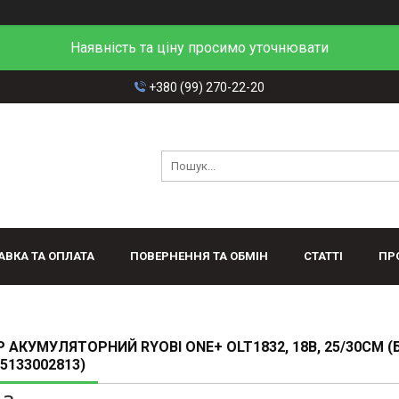
Наявність та ціну просимо уточнювати
+380 (99) 270-22-20
АВКА ТА ОПЛАТА
ПОВЕРНЕННЯ ТА ОБМІН
СТАТТІ
ПР
 АКУМУЛЯТОРНИЙ RYOBI ONE+ OLT1832, 18В, 25/30СМ (
(5133002813)