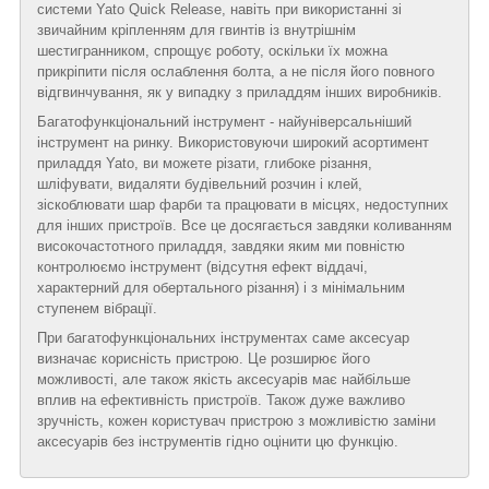
системи Yato Quick Release, навіть при використанні зі
звичайним кріпленням для гвинтів із внутрішнім
шестигранником, спрощує роботу, оскільки їх можна
прикріпити після ослаблення болта, а не після його повного
відгвинчування, як у випадку з приладдям інших виробників.
Багатофункціональний інструмент - найуніверсальніший
інструмент на ринку. Використовуючи широкий асортимент
приладдя Yato, ви можете різати, глибоке різання,
шліфувати, видаляти будівельний розчин і клей,
зіскоблювати шар фарби та працювати в місцях, недоступних
для інших пристроїв. Все це досягається завдяки коливанням
високочастотного приладдя, завдяки яким ми повністю
контролюємо інструмент (відсутня ефект віддачі,
характерний для обертального різання) і з мінімальним
ступенем вібрації.
При багатофункціональних інструментах саме аксесуар
визначає корисність пристрою. Це розширює його
можливості, але також якість аксесуарів має найбільше
вплив на ефективність пристроїв. Також дуже важливо
зручність, кожен користувач пристрою з можливістю заміни
аксесуарів без інструментів гідно оцінити цю функцію.