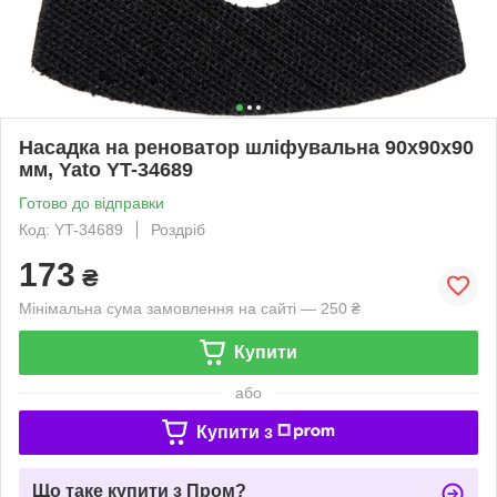
Насадка на реноватор шліфувальна 90х90х90
мм, Yato YT-34689
Готово до відправки
Код: YT-34689
Роздріб
173
₴
Мінімальна сума замовлення на сайті — 250 ₴
Купити
або
Купити з
Що таке купити з Пром?