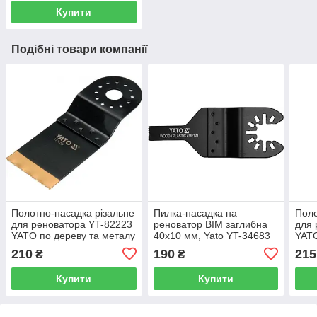
Купити
Подібні товари компанії
Полотно-насадка різальне
Пилка-насадка на
Поло
для реноватора YT-82223
реноватор BIM заглибна
для 
YATO по дереву та металу
40х10 мм, Yato YT-34683
YATO
90/40 Х 34 мм (YT-34702)
90/4
210
190
215
₴
₴
Купити
Купити