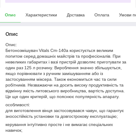
Опис
Характеристики
Доставка
Оплата
Умови п
Опис
Опис:
Бетонозмішувач Vitals Cm-140a користується великим
попитом серед домашніх майстрів та професіоналів. При
невеликих габаритах і вазі пристрій дозволяє приготувати за
один раз 125 л розчину. Вироблення значно збільшується,
якщо порівнювати з ручним замішуванням або із
застосуванням міксера. Також економиться час та сили
робітників. Незважаючи на досить високу продуктивність та
відмінну якість литовського виробництва, вартість доступна.
Це ще один критерій, що пояснює популярність апарату.
особливості:
для виготовлення вінця застосовувався чавун, що гарантує
зносостійкість установки та довгострокову експлуатацію;
керування інтуїтивно просте і не вимагає спеціальних
навичок;