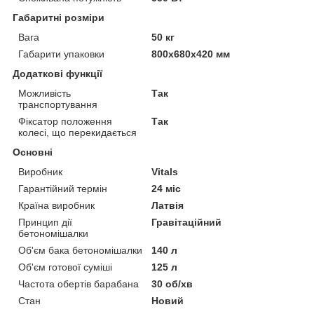
Габаритні розміри
Вага
50 кг
Габарити упаковки
800x680x420 мм
Додаткові функції
Можливість
Так
транспортування
Фіксатор положення
Так
колесі, що перекидається
Основні
Виробник
Vitals
Гарантійний термін
24 міс
Країна виробник
Латвія
Принцип дії
Гравітаційний
бетономішалки
Об'єм бака бетономішалки
140 л
Об'єм готової суміші
125 л
Частота обертів барабана
30 об/хв
Стан
Новий