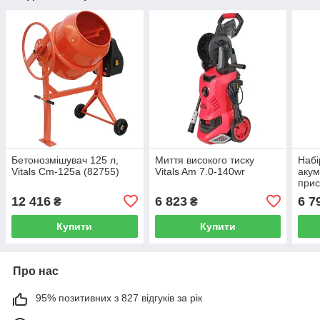
Бетонозмішувач 125 л,
Миття високого тиску
Набі
Vitals Cm-125a (82755)
Vitals Am 7.0-140wr
акум
прис
RY3
12 416
6 823
6 7
₴
₴
POW
Купити
Купити
Про нас
95% позитивних з 827 відгуків за рік