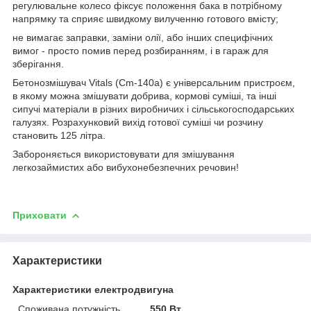
регулювальне колесо фіксує положення бака в потрібному
напрямку та сприяє швидкому вилученню готового вмісту;
не вимагає заправки, заміни олії, або інших специфічних
вимог - просто помив перед розбиранням, і в гараж для
зберігання.
Бетонозмішувач Vitals (Cm-140a) є універсальним пристроєм,
в якому можна змішувати добрива, кормові суміші, та інші
сипучі матеріали в різних виробничих і сільськогосподарських
галузях. Розрахунковий вихід готової суміші чи розчину
становить 125 літра.
Забороняється використовувати для змішування
легкозаймистих або вибухонебезпечних речовин!
Приховати
Характеристики
Характеристики електродвигуна
Споживана потужність
550 Вт