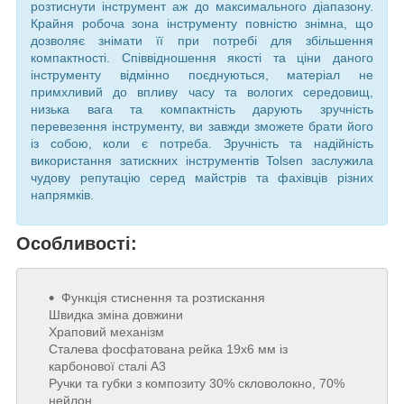
розтиснути інструмент аж до максимального діапазону.
Крайня робоча зона інструменту повністю знімна, що
дозволяє знімати її при потребі для збільшення
компактності. Співвідношення якості та ціни даного
інструменту відмінно поєднуються, матеріал не
примхливий до впливу часу та вологих середовищ,
низька вага та компактність дарують зручність
перевезення інструменту, ви завжди зможете брати його
із собою, коли є потреба. Зручність та надійність
використання затискних інструментів Tolsen заслужила
чудову репутацію серед майстрів та фахівців різних
напрямків.
Особливості:
Функція стиснення та розтискання
Швидка зміна довжини
Храповий механізм
Сталева фосфатована рейка 19х6 мм із
карбонової сталі А3
Ручки та губки з композиту 30% скловолокно, 70%
нейлон