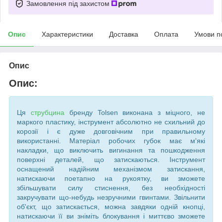
Замовлення під захистом
Опис
Характеристики
Доставка
Оплата
Умови п
Опис
Опис:
Ця
струбцина
бренду Tolsen виконана з міцного, не
маркого пластику, інструмент абсолютно не схильний до
корозії і є дуже довговічним при правильному
використанні. Матеріал робочих губок має м'які
накладки, що виключить вигинання та пошкодження
поверхні деталей, що затискаються. Інструмент
оснащений надійним механізмом затискання,
натискаючи поетапно на рукоятку, ви зможете
збільшувати силу стиснення, без необхідності
закручувати що-небудь незручними гвинтами. Звільнити
об'єкт, що затискається, можна завдяки одній кнопці,
натискаючи її ви зніміть блокування і миттєво зможете