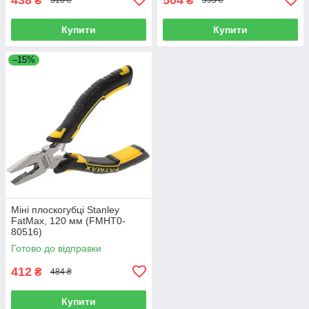
₴
₴
516 ₴
593 ₴
Купити
Купити
–15%
Міні плоскогубці Stanley
FatMax, 120 мм (FMHT0-
80516)
Готово до відправки
412
₴
484 ₴
Купити