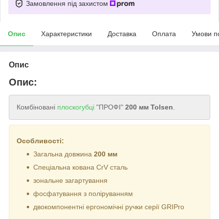
Замовлення під захистом
Опис
Характеристики
Доставка
Оплата
Умови п
Опис
Опис:
Комбіновані
плоскогубці
"ПРОФІ"
200 мм Tolsen
.
Особливості:
Загальна довжина
200 мм
Спеціальна кована CrV сталь
зональне загартування
фосфатування з поліруванням
двокомпонентні ергономічні ручки серії GRIPro