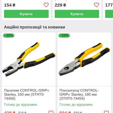
154
229
177
₴
₴
Купити
Купити
Акційні пропозиції та новинки
–15%
–15%
Пасатижі CONTROL-GRIP»
Плоскогупці CONTROL-
Stanley, 150 мм (STHT0-
GRIP» Stanley, 180 мм
74456)
(STHT0-74454)
Готово до відправки
Готово до відправки
438
504