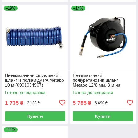
–19%
–14%
Пневматичний спіральний
Пневматичний
шланг із поліаміду PA Metabo
поліуретановий шланг
10 м (0901054967)
Metabo 12*8 мм, 8 м на
котушці SA 250 (628820000)
Готово до відправки
Готово до відправки
1 735
5 785
₴
₴
2 133 ₴
6 690 ₴
Купити
Купити
–11%