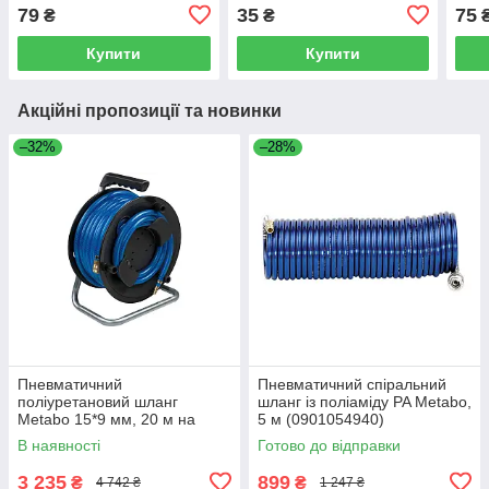
двосторонній, ручка, 2
з'єднання у відповідь,
79
35
75
₴
₴
типи з'єднання
INTERTOOL (PT-1848)
INTERTOOL PT-0515
Купити
Купити
Акційні пропозиції та новинки
–32%
–28%
Пневматичний
Пневматичний спіральний
поліуретановий шланг
шланг із поліаміду PA Metabo,
Metabo 15*9 мм, 20 м на
5 м (0901054940)
котушці SA 100 (0901054975)
В наявності
Готово до відправки
3 235
899
₴
₴
4 742 ₴
1 247 ₴