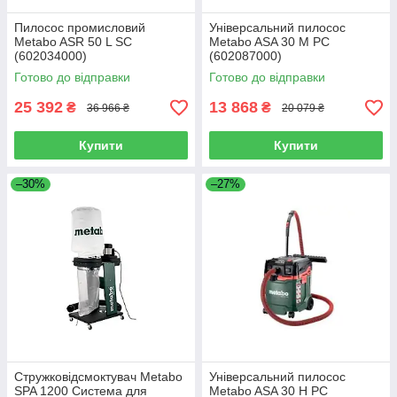
Пилосос промисловий
Універсальний пилосос
Metabo ASR 50 L SС
Metabo ASA 30 M PC
(602034000)
(602087000)
Готово до відправки
Готово до відправки
25 392
13 868
₴
₴
36 966 ₴
20 079 ₴
Купити
Купити
–30%
–27%
Стружковідсмоктувач Metabo
Універсальний пилосос
SPA 1200 Система для
Metabo ASA 30 H PC