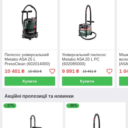
Пилосос універсальний
Універсальний пилосос
Мішк
Metabo ASA 25 L
Metabo ASA 20 L PC
воло
PressClean (602014000)
(602085000)
[ASA
Inox
10 401
9 891
1 0
₴
₴
15 053 ₴
15 461 ₴
Купити
Купити
Акційні пропозиції та новинки
–37%
–36%