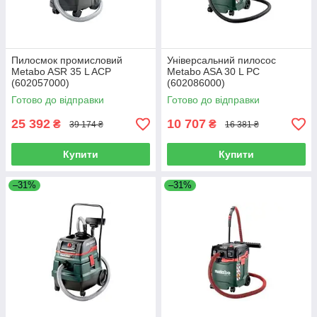
Пилосмок промисловий
Універсальний пилосос
Metabo ASR 35 L ACP
Metabo ASA 30 L PC
(602057000)
(602086000)
Готово до відправки
Готово до відправки
25 392
10 707
₴
₴
39 174 ₴
16 381 ₴
Купити
Купити
–31%
–31%