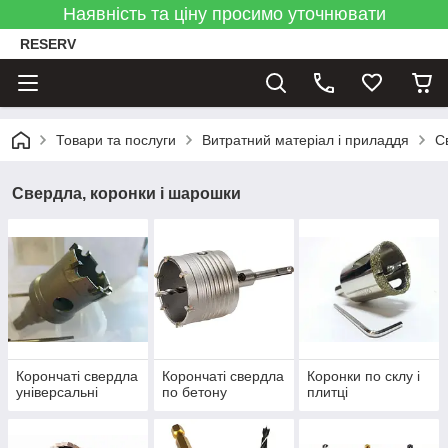
Наявність та ціну просимо уточнювати
RESERV
Товари та послуги
Витратний матеріал і приладдя
С
Свердла, коронки і шарошки
Корончаті свердла
Корончаті свердла
Коронки по склу і
універсальні
по бетону
плитці