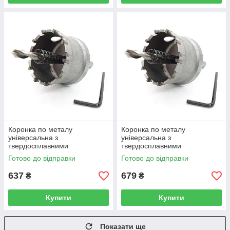
Коронка по металу
Коронка по металу
універсальна з
універсальна з
твердосплавними
твердосплавними
напайками, Rapide 75 мм
напайками, Rapide 80 мм
Готово до відправки
Готово до відправки
(R0441)
(R0442)
637
679
₴
₴
Купити
Купити
Показати ще