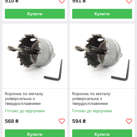
510
551
₴
₴
Купити
Купити
Коронка по металу
Коронка по металу
універсальна з
універсальна з
твердосплавними
твердосплавними
напайками, Rapide 67 мм
напайками, Rapide 70 мм
Готово до відправки
Готово до відправки
(R0439)
(R0440)
568
594
₴
₴
Купити
Купити