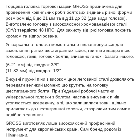
Торцева головка торгової марки GROSS призначена для
проведення кріпильних робіт болтових з'єднань різної форми
розміром від 6 до 21 мм та від 11 до 32 (два види головок).
Виготовлено головку з високоякісної хромованадієвої сталі
(CrV) твердістю 48 HRC. Для захисту від іржі головка покрита
хромом та відполірована.
Універсальна головка моментально підлаштовується для
захоплення різних шестигранних гайок, гвинтів з квадратною
головкою, гаків, головок болтів, злизаних гайок і багато іншого.
(6-21 мм) під квадрат 3/8"
(11-32 мм) під квадрат 1/2"
Висувні пружні піни з високоміцної легованої сталі дозволяють
передати великий момент, що крутить, на головку
шестигранного болта. При з'єднанні робочої частини
універсальної головки з болтом, частина висувних пінів
утоплюється всередину, а ті, що залишилися зовні, щільно
прилягають до шестигранної головки, створюючи тим самим
надійне з'єднання.
GROSS виготовляє лише високоякісний професійний
інструмент для європейських країн. Сам бренд родом із
Німеччини.