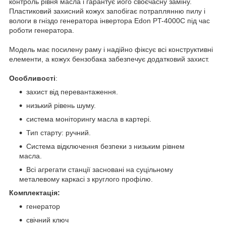
контроль рівня масла і гарантує його своєчасну заміну.
Пластиковий захисний кожух запобігає потраплянню пилу і
вологи в гніздо генератора інвертора Edon PT-4000C під час
роботи генератора.
Модель має посилену раму і надійно фіксує всі конструктивні
елементи, а кожух бензобака забезпечує додатковий захист.
Особливості
:
захист від перевантаження.
низький рівень шуму.
система моніторингу масла в картері.
Тип старту: ручний.
Система відключення безпеки з низьким рівнем
масла.
Всі агрегати станції засновані на суцільному
металевому каркасі з круглого профілю.
Комплектація:
генератор
свічний ключ