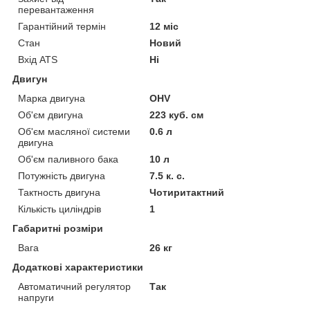
перевантаження
Гарантійний термін
12 міс
Стан
Новий
Вхід ATS
Ні
Двигун
Марка двигуна
OHV
Об'єм двигуна
223 куб. см
Об'єм масляної системи
0.6 л
двигуна
Об'єм паливного бака
10 л
Потужність двигуна
7.5 к. с.
Тактность двигуна
Чотиритактний
Кількість циліндрів
1
Габаритні розміри
Вага
26 кг
Додаткові характеристики
Автоматичний регулятор
Так
напруги