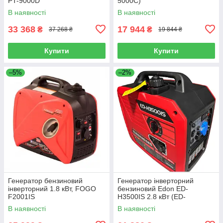
PT-9000D
5000C)
В наявності
В наявності
33 368
17 944
₴
₴
37 268 ₴
19 844 ₴
Купити
Купити
–5%
–2%
Генератор бензиновий
Генератор інверторний
інверторний 1.8 кВт, FOGO
бензиновий Edon ED-
F2001IS
H3500IS 2.8 кВт (ED-
H3500IS)
В наявності
В наявності