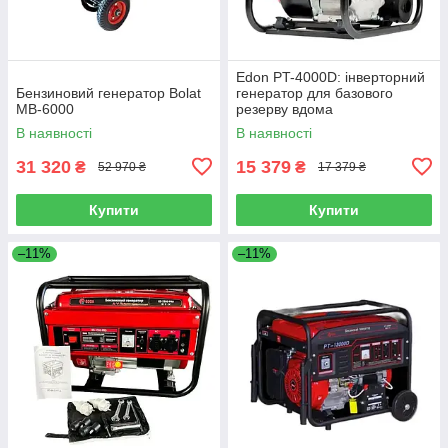
Edon PT-4000D: інверторний
Бензиновий генератор Bolat
генератор для базового
MB-6000
резерву вдома
В наявності
В наявності
31 320
15 379
₴
₴
52 970 ₴
17 379 ₴
Купити
Купити
–11%
–11%