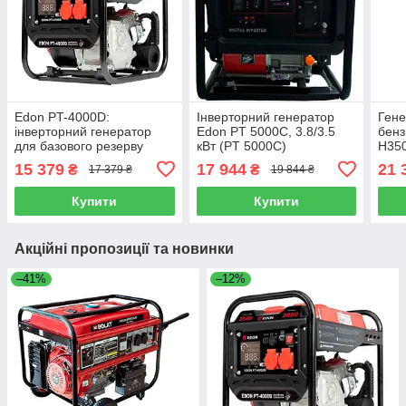
Edon PT-4000D:
Інверторний генератор
Гене
інверторний генератор
Edon PT 5000C, 3.8/3.5
бенз
для базового резерву
кВт (PT 5000C)
H350
вдома
H350
15 379
17 944
21 
₴
₴
17 379 ₴
19 844 ₴
Купити
Купити
Акційні пропозиції та новинки
–41%
–12%