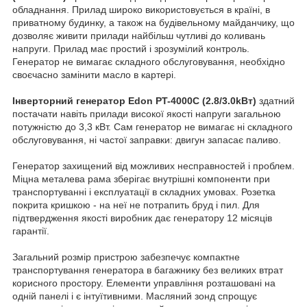
обладнання. Прилад широко використовується в країні, в
приватному будинку, а також на будівельному майданчику, що
дозволяє живити прилади найбільш чутливі до коливань
напруги. Прилад має простий і зрозумілий контроль.
Генератор не вимагає складного обслуговування, необхідно
своєчасно замінити масло в картері.
Інверторний генератор Edon PT-4000C (2.8/3.0kВт)
здатний
постачати навіть прилади високої якості напруги загальною
потужністю до 3,3 кВт. Сам генератор не вимагає ні складного
обслуговування, ні частої заправки: двигун запасає паливо.
Генератор захищений від можливих несправностей і проблем.
Міцна металева рама зберігає внутрішні компоненти при
транспортуванні і експлуатації в складних умовах. Розетка
покрита кришкою - на неї не потрапить бруд і пил. Для
підтвердження якості виробник дає генератору 12 місяців
гарантії.
Загальний розмір пристрою забезпечує компактне
транспортування генератора в багажнику без великих втрат
корисного простору. Елементи управління розташовані на
одній панелі і є інтуїтивними. Масляний зонд спрощує