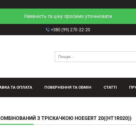
Наявність та ціну просимо уточнювати
+380 (99) 270-22-20
АВКА ТА ОПЛАТА
ПОВЕРНЕННЯ ТА ОБМІН
СТАТТІ
ПР
ОМБІНОВАНИЙ З ТРІСКАЧКОЮ HOEGERT 20((HT1R020))