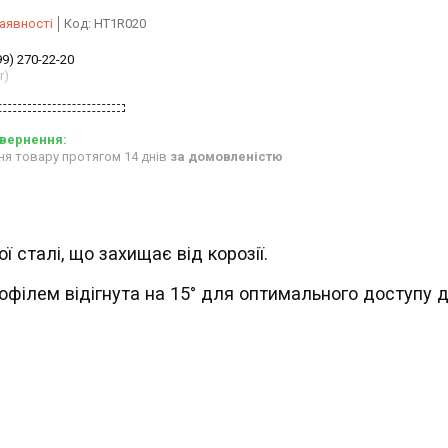
аявності
Код:
HT1R020
99) 270-22-20
r)
ня товару протягом 14 днів
за домовленістю
ї сталі, що захищає від корозії.
офілем відігнута на 15° для оптимального доступу 