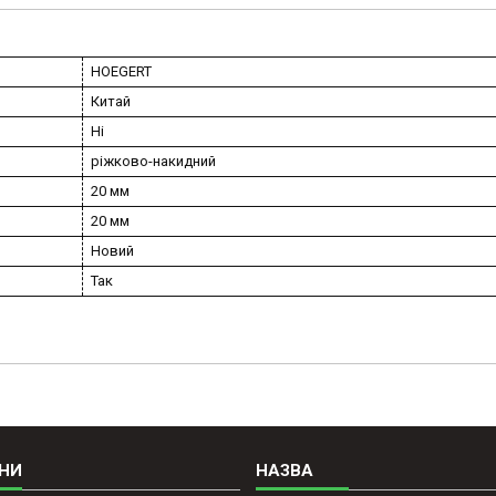
HOEGERT
Китай
Ні
ріжково-накидний
20 мм
20 мм
Новий
Так