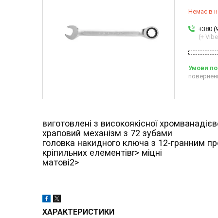
Немає в н
+380 (
(+ Vibe
повернен
виготовлені з високоякісної хромванадієво
храповий механізм з 72 зубами
головка накидного ключа з 12-гранним пр
кріпильних елементівr> міцні
матові2>
ХАРАКТЕРИСТИКИ