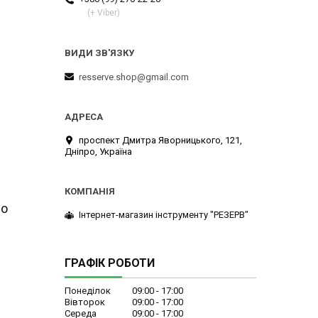
(+ Viber)
resserve.shop@gmail.com
проспект Дмитра Яворницького, 121,
Дніпро, Україна
до
Інтернет-магазин інструменту "РЕЗЕРВ"
ГРАФІК РОБОТИ
Понеділок
09:00
17:00
Вівторок
09:00
17:00
Середа
09:00
17:00