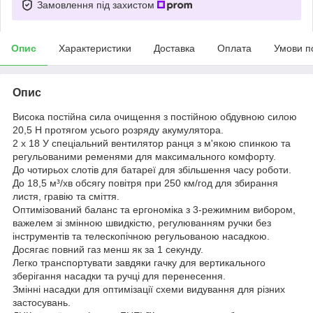
Замовлення під захистом
Опис
Характеристики
Доставка
Оплата
Умови п
Опис
Висока постійна сила очищення з постійною обдувною силою
20,5 Н протягом усього розряду акумулятора.
2 x 18 У спеціальний вентилятор ранця з м'якою спинкою та
регульованими ременями для максимального комфорту.
До чотирьох слотів для батареї для збільшення часу роботи.
До 18,5 м³/хв обсягу повітря при 250 км/год для збирання
листя, гравію та сміття.
Оптимізований баланс та ергономіка з 3-режимним вибором,
важелем зі змінною швидкістю, регулюванням ручки без
інструментів та телескопічною регульованою насадкою.
Досягає повний газ менш як за 1 секунду.
Легко транспортувати завдяки гачку для вертикального
зберігання насадки та ручці для перенесення.
Змінні насадки для оптимізації схеми видування для різних
застосувань.