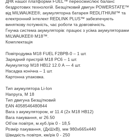
ДНК нашої платформи FUEL™ переосмислює баланс
бездротових технологій. Безщітковий двигун POWERSTATE™
від MILWAUKEE®, акумуляторна батарея REDLITHIUM™ та
електронний інтелект REDLINK PLUS™ забезпечують
виняткову потужність, час роботи та довговічність.
Гнучка система акумуляторів: працює з усіма акумуляторами
MILWAUKEE® M18™.
Комплектація
Повітродувка M18 FUEL F2BPB-0 – 1 шт.
Зарядний пристрій M18 PC6 – 1 шт.
Акумулятор M18 HB12 12.0 А — 4 шт.
Насадка конічна – 1 шт.
Картонна упаковка.
Тип акумулятора Li-Ion
Напруга, M 18
Тип двигуна Безщітковий
EAN 4058546480844
Вага з акумулятором, кг 11.4 (2x M18 HB12)
Вага пакування, кг 26.50
Об'єм повітря, м.куб./рік 0 - 18,5
Розмір пакування, (ДхШхВ), мм 980x665x440
Швидкість повітря, км/рік 0 - 250