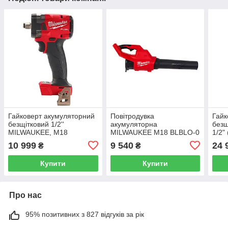
Гайковерт акумуляторний
Повітродувка
Гайк
безщітковий 1/2''
акумуляторна
без
MILWAUKEE, M18
MILWAUKEE M18 BLBLO-0
1/2"
FIW2F12-0, 339Нм, з
(каркас)
FMT
10 999
9 540
24 
₴
₴
кільцем (каркас, кліпса
фрик
для реміня)
заря
Купити
Купити
Про нас
95% позитивних з 827 відгуків за рік