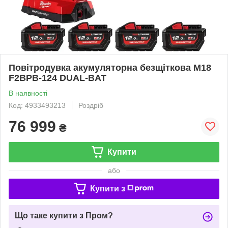
Повітродувка акумуляторна безщіткова M18
F2BPB-124 DUAL-BAT
В наявності
Код: 4933493213
Роздріб
76 999
₴
Купити
або
Купити з
Що таке купити з Пром?