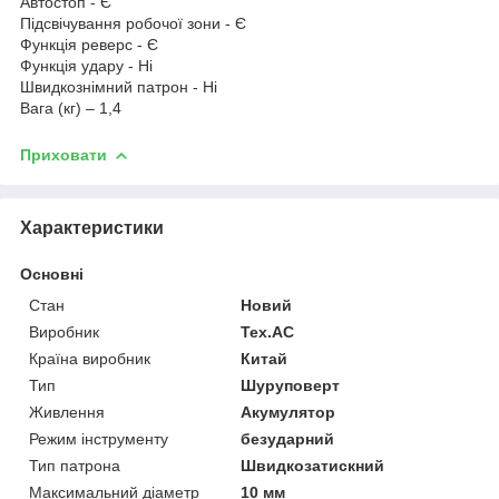
Автостоп - Є
Підсвічування робочої зони - Є
Функція реверс - Є
Функція удару - Ні
Швидкознімний патрон - Ні
Вага (кг) – 1,4
Приховати
Характеристики
Основні
Стан
Новий
Виробник
Tex.AC
Країна виробник
Китай
Тип
Шуруповерт
Живлення
Акумулятор
Режим інструменту
безударний
Тип патрона
Швидкозатискний
Максимальний діаметр
10 мм