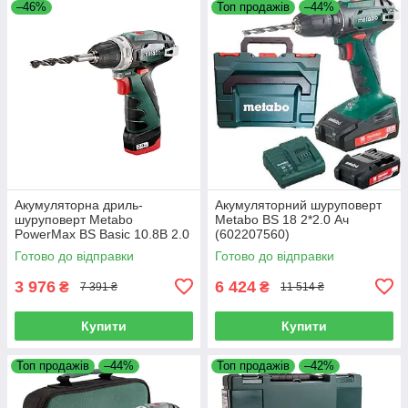
–46%
Топ продажів
–44%
Акумуляторна дриль-
Акумуляторний шуруповерт
шуруповерт Metabo
Metabo BS 18 2*2.0 Ач
PowerMax BS Basic 10.8В 2.0
(602207560)
Ач (600984000)
Готово до відправки
Готово до відправки
3 976
6 424
₴
₴
7 391 ₴
11 514 ₴
Купити
Купити
Топ продажів
–44%
Топ продажів
–42%