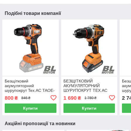
Подібні товари компанії
Безщітковий
БЕЗЩІТКОВИЙ
Безщ
акумуляторний
АКУМУЛЯТОРНИЙ
аку
шурупокрут Tex.AC TAOE-
ШУРУПОКРУТ TEX.AC
шуру
CD34L (КАРКАС)
TAOE-CD34
CD8
800
1 690
2 7
₴
₴
846 ₴
1 780 ₴
Купити
Купити
Акційні пропозиції та новинки