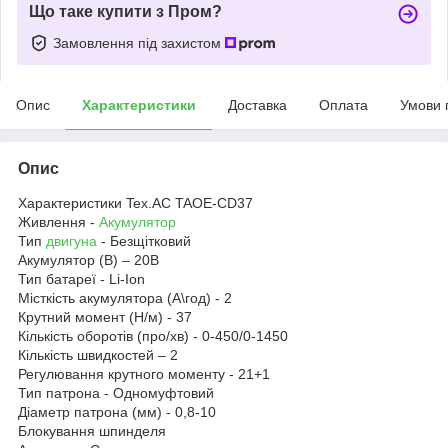
Що таке купити з Пром?
Замовлення під захистом
Опис
Характеристики
Доставка
Оплата
Умови 
Опис
Характеристики Tex.AC TAOE-CD37
Живлення -
Акумулятор
Тип
двигуна
- Безщітковий
Акумулятор (В) – 20В
Тип батареї - Li-Ion
Місткість акумулятора (А\год) - 2
Крутний момент (Н/м) - 37
Кількість оборотів (про/хв) - 0-450/0-1450
Кількість швидкостей – 2
Регулювання крутного моменту - 21+1
Тип патрона - Одномуфтовий
Діаметр патрона (мм) - 0,8-10
Блокування шпинделя