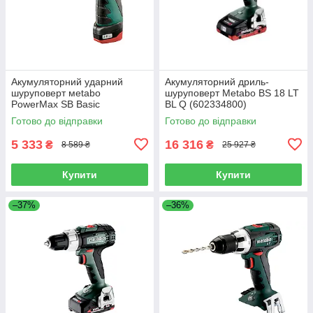
Акумуляторний ударний
Акумуляторний дриль-
шуруповерт мetabo
шуруповерт Metabo BS 18 LT
PowerMax SB Basic
BL Q (602334800)
(600385500)
Готово до відправки
Готово до відправки
5 333
16 316
₴
₴
8 589 ₴
25 927 ₴
Купити
Купити
–37%
–36%