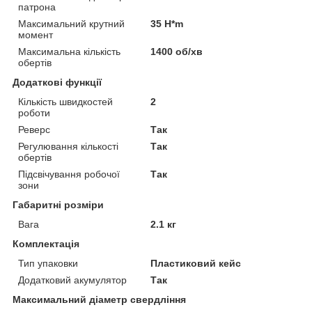
патрона
Максимальний крутний
35 H*m
момент
Максимальна кількість
1400 об/хв
обертів
Додаткові функції
Кількість швидкостей
2
роботи
Реверс
Так
Регулювання кількості
Так
обертів
Підсвічування робочої
Так
зони
Габаритні розміри
Вага
2.1 кг
Комплектація
Тип упаковки
Пластиковий кейс
Додатковий акумулятор
Так
Максимальний діаметр свердління