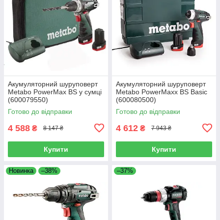
Акумуляторний шуруповерт
Акумуляторний шуруповерт
Metabo PowerMax BS у сумці
Metabo PowerMaxx BS Basic
(600079550)
(600080500)
Готово до відправки
Готово до відправки
4 588
4 612
₴
₴
8 147 ₴
7 943 ₴
Купити
Купити
Новинка
–38%
–37%