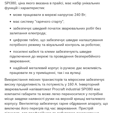
SPI380, ціна якого вказана в прайсі, має набір унікальних
функцій і характеристик:
може працювати в мережі напругою 240 Вт;
має систему "гарячого старту";
забезпечує швидкий початок зварювальних робіт без
залипання електрода;
цифрове табло, що забезпечує швидке налаштування
потрібного режиму та візуальний контроль за роботою;
посилені кабелі та клеми забезпечують швидке
підключення до мережі та проведення безперебійного
зварювання;
надійний металевий корпус із ручкою дає можливість
працювати як у приміщенні, так і на вулиці.
Використання якісних транзисторів та мікросхем забезпечує
високу продуктивність та потужність у 160 А. Інверторний
зварювальний напівавтомат Procraft industrial SPI380 має
компактні габарити та може легко переноситися у потрібне
місце завдяки наявності ручки на верхній кришці металевого
корпусу. Вентилятор забезпечує гарне обдування апарату, що
виключає його перегрів під час зварювання. Пристрій