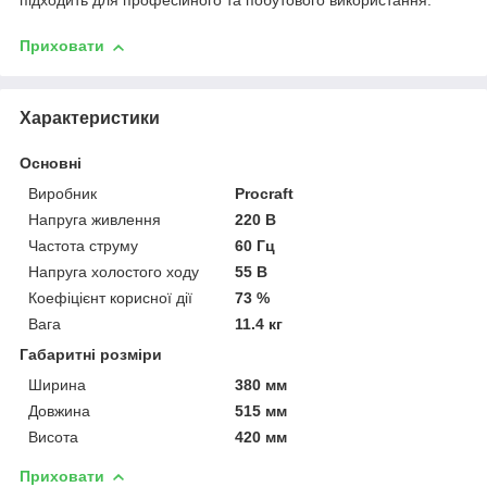
підходить для професійного та побутового використання.
Приховати
Характеристики
Основні
Виробник
Procraft
Напруга живлення
220 В
Частота струму
60 Гц
Напруга холостого ходу
55 В
Коефіцієнт корисної дії
73 %
Вага
11.4 кг
Габаритні розміри
Ширина
380 мм
Довжина
515 мм
Висота
420 мм
Приховати