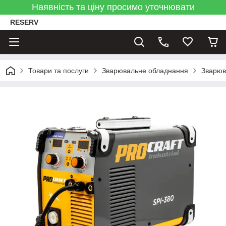
Наявність та ціну просимо уточнювати
RESERV
Товари та послуги
Зварювальне обладнання
Зварюв