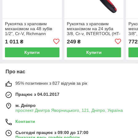
Рукоятка з храповим
Рукоятка з храповим
Руко
механізмом на 48 зубів
механізмом на 24 зуба
меха
1/2", Cr-V, Richmann
3/8, Cr-v, INTERTOOL (HT-
3/8"
(C8422)
2105)
(C84
1 011
249
772
₴
₴
Купити
Купити
Про нас
95% позитивних з 827 відгуків за рік
Працює з 04.01.2017
м. Дніпро
проспект Дмитра Яворницького, 121, Дніпро, Україна
Контакти
Сьогодні працює з 09:00 до 17:00
Показати весь графік роботи