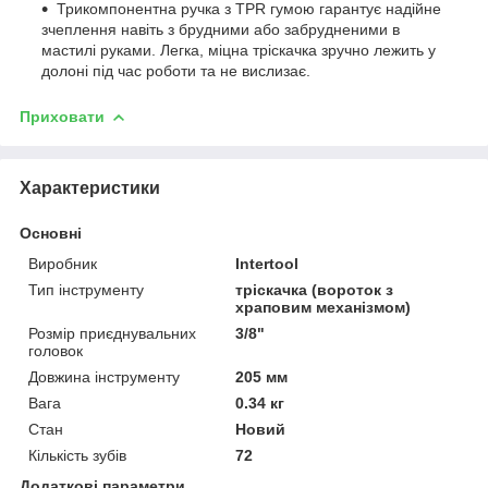
Трикомпонентна ручка з TPR гумою гарантує надійне
зчеплення навіть з брудними або забрудненими в
мастилі руками. Легка, міцна тріскачка зручно лежить у
долоні під час роботи та не вислизає.
Приховати
Характеристики
Основні
Виробник
Intertool
Тип інструменту
тріскачка (вороток з
храповим механізмом)
Розмір приєднувальних
3/8"
головок
Довжина інструменту
205 мм
Вага
0.34 кг
Стан
Новий
Кількість зубів
72
Додаткові параметри