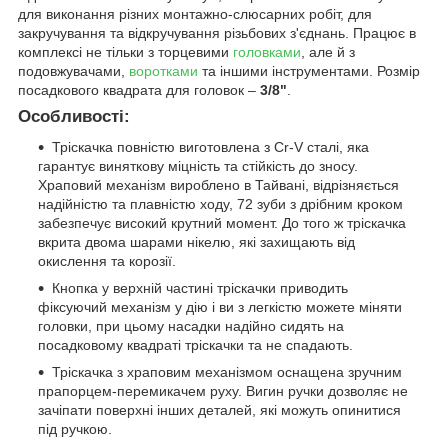
для виконання різних монтажно-слюсарних робіт, для
закручування та відкручування різьбових з'єднань. Працює в
комплексі не тільки з торцевими
головками
, але й з
подовжувачами,
воротками
та іншими інструментами. Розмір
посадкового квадрата для головок –
3/8"
.
Особливості:
Тріскачка повністю виготовлена з Сr-V сталі, яка
гарантує виняткову міцність та стійкість до зносу.
Храповий механізм вироблено в Тайвані, відрізняється
надійністю та плавністю ходу, 72 зуби з дрібним кроком
забезпечує високий крутний момент. До того ж тріскачка
вкрита двома шарами нікелю, які захищають від
окислення та корозії.
Кнопка у верхній частині тріскачки приводить
фіксуючий механізм у дію і ви з легкістю можете міняти
головки, при цьому насадки надійно сидять на
посадковому квадраті тріскачки та не спадають.
Тріскачка з храповим механізмом оснащена зручним
прапорцем-перемикачем руху. Вигин ручки дозволяє не
зачіпати поверхні інших деталей, які можуть опинитися
під ручкою.