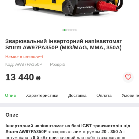
Зварювальний інверторний напівавтомат
Sturm AW97PA350P (MIG/MAG, MMA, 350А)
Немає в наявності
Код: AW97PA350P
Роздріб
13 440
₴
Опис
Характеристики
Доставка
Оплата
Умови п
Опис
Інверторний напівавтомат на базі IGBT транзисторів від
Sturm AW97PA350P
зі зварювальним струмом
20 - 350 А
і
потужністю в
8.5 кВт
призначений для робіт із зварювання,