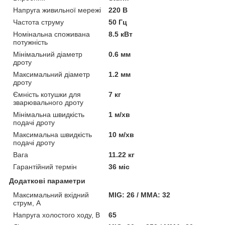
Напруга живильної мережі
220 В
Частота струму
50 Гц
Номінальна споживана
8.5 кВт
потужність
Мінімальний діаметр
0.6 мм
дроту
Максимальний діаметр
1.2 мм
дроту
Ємність котушки для
7 кг
зварювального дроту
Мінімальна швидкість
1 м/хв
подачі дроту
Максимальна швидкість
10 м/хв
подачі дроту
Вага
11.22 кг
Гарантійний термін
36 міс
Додаткові параметри
Максимальний вхідний
MIG: 26 / MMA: 32
струм, А
Напруга холостого ходу, В
65