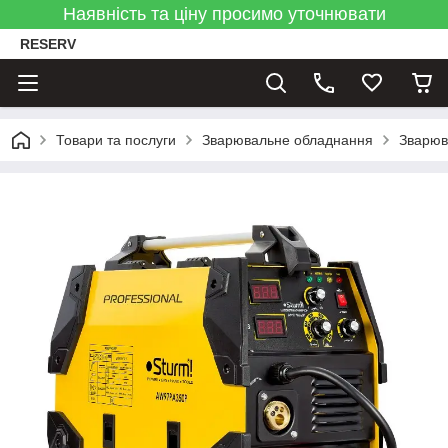
Наявність та ціну просимо уточнювати
RESERV
Товари та послуги
Зварювальне обладнання
Зварюв