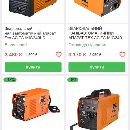
Зварювальний
ЗВАРЮВАЛЬНИЙ
напівавтоматичний апарат
НАПІВАВТОМАТИЧНИЙ
Tex.AC TA-MIG240LD
АПАРАТ TEX.AC TA-MIG240
В наявності
Готово до відправки
3 480
3 170
₴
₴
4 500 ₴
3 950 ₴
Купити
Купити
–12%
–8%