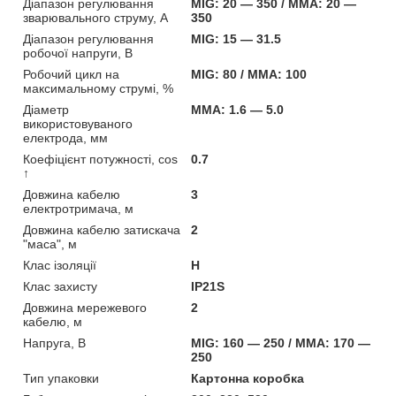
Діапазон регулювання
MIG: 20 — 350 / MMA: 20 —
зварювального струму, А
350
Діапазон регулювання
MIG: 15 — 31.5
робочої напруги, В
Робочий цикл на
MIG: 80 / MMA: 100
максимальному струмі, %
Діаметр
MMA: 1.6 — 5.0
використовуваного
електрода, мм
Коефіцієнт потужності, cos
0.7
↑
Довжина кабелю
3
електротримача, м
Довжина кабелю затискача
2
"маса", м
Клас ізоляції
H
Клас захисту
IP21S
Довжина мережевого
2
кабелю, м
Напруга, В
MIG: 160 — 250 / MMA: 170 —
250
Тип упаковки
Картонна коробка