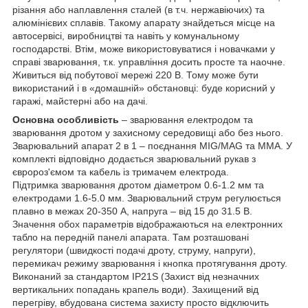
різання або наплавлення сталей (в т.ч. нержавіючих) та
алюмінієвих сплавів. Такому апарату знайдеться місце на
автосервісі, виробництві та навіть у комунальному
господарстві. Втім, може використовуватися і новачками у
справі зварювання, т.к. управління досить просте та наочне.
Живиться вiд побутової мережі 220 В. Тому може бути
використаний і в «домашній» обстановці: буде корисний у
гаражі, майстерні або на дачі.
Основна особливість
– зварювання електродом та
зварювання дротом у захисному середовищі або без нього.
Зварювальний апарат 2 в 1 – поєднання MIG/MAG та MMA. У
комплекті відповідно додається зварювальний рукав з
євророз'ємом та кабель із тримачем електрода.
Підтримка зварювання дротом діаметром 0.6-1.2 мм та
електродами 1.6-5.0 мм. Зварювальний струм регулюється
плавно в межах 20-350 А, напруга – від 15 до 31.5 В.
Значення обох параметрів відображаються на електронних
табло на передній панелі апарата. Там розташовані
регулятори (швидкості подачі дроту, струму, напруги),
перемикач режиму зварювання і кнопка протягування дроту.
Виконаний за стандартом IP21S (Захист від незначних
вертикальних попадань крапель води). Захищений від
перегріву, вбудована система захисту просто відключить