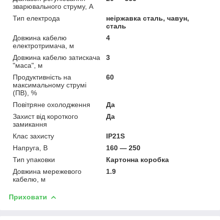
зварювального струму, А
Тип електрода
неіржавка сталь, чавун,
сталь
Довжина кабелю
4
електротримача, м
Довжина кабелю затискача
3
"маса", м
Продуктивність на
60
максимальному струмі
(ПВ), %
Повітряне охолодження
Да
Захист від короткого
Да
замикання
Клас захисту
IP21S
Напруга, В
160 — 250
Тип упаковки
Картонна коробка
Довжина мережевого
1.9
кабелю, м
Приховати