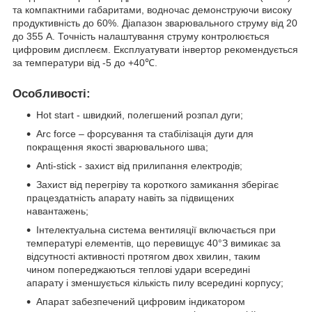
та компактними габаритами, водночас демонструючи високу
продуктивність до 60%. Діапазон зварювального струму від 20
до 355 А. Точність налаштування струму контролюється
цифровим дисплеєм. Експлуатувати інвертор рекомендується
за температури від -5 до +40℃.
Особливості:
Hot start - швидкий, полегшений розпал дуги;
Arc force – форсування та стабілізація дуги для
покращення якості зварювального шва;
Anti-stick - захист від прилипання електродів;
Захист від перегріву та короткого замикання зберігає
працездатність апарату навіть за підвищених
навантажень;
Інтелектуальна система вентиляції включається при
температурі елементів, що перевищує 40°З вимикає за
відсутності активності протягом двох хвилин, таким
чином попереджаються теплові удари всередині
апарату і зменшується кількість пилу всередині корпусу;
Апарат забезпечений цифровим індикатором