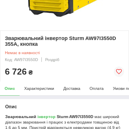
Зварювальний інвертор Sturm AW97I3550D
355А, кнопка
Немає в наявності
Код: AW97I3550D
Роздріб
6 726
₴
Опис
Характеристики
Доставка
Оплата
Умови п
Опис
Зварювальний
інвертор
Sturm AW97I3550D
має широкий
діапазон зварювання і працює з електродами товщиною від
1.6 до 5 мм. Пристрій відрізняється невеликою вагою (4.9 кг)