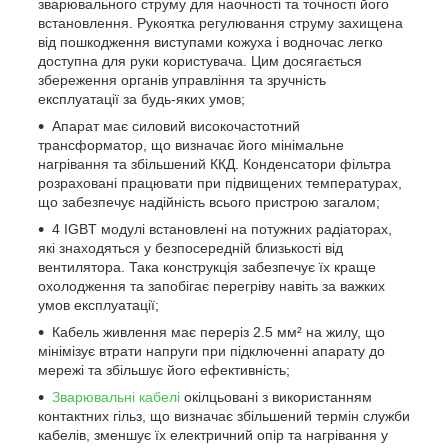
зварювального струму для наочності та точності його
встановлення. Рукоятка регулювання струму захищена
від пошкодження виступами кожуха і водночас легко
доступна для руки користувача. Цим досягається
збереження органів управління та зручність
експлуатації за будь-яких умов;
Апарат має силовий високочастотний
трансформатор, що визначає його мінімальне
нагрівання та збільшений ККД. Конденсатори фільтра
розраховані працювати при підвищених температурах,
що забезпечує надійність всього пристрою загалом;
4 IGBT модулі встановлені на потужних радіаторах,
які знаходяться у безпосередній близькості від
вентилятора. Така конструкція забезпечує їх краще
охолодження та запобігає перегріву навіть за важких
умов експлуатації;
Кабель живлення має переріз 2.5 мм² на жилу, що
мінімізує втрати напруги при підключенні апарату до
мережі та збільшує його ефективність;
Зварювальні кабелі
окілцьовані з використанням
контактних гільз, що визначає збільшений термін служби
кабелів, зменшує їх електричний опір та нагрівання у