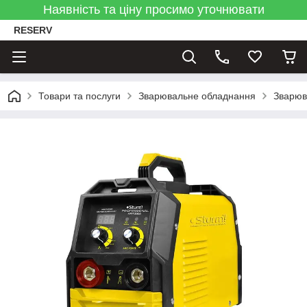
Наявність та ціну просимо уточнювати
RESERV
Товари та послуги
Зварювальне обладнання
Зварюв