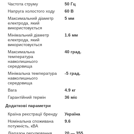
Частота струму
50 Гц
Напруга холостого ходу
60 В
Максимальний діаметр
5 мм
електрода, який
використовується
Мінімальний діаметр
1.6 мм
електрода, який
використовується
Максимальна
40 град.
температура
навколишнього
середовища
Мінімальна температура
-5 град.
навколишнього
середовища
Вага
4.9 кг
Гарантійний термін
36 міс
Додаткові параметри
Країна реєстрації бренду
Україна
Номінальна споживана
9.6
потужність, кВА
Діапазон регулювання
20 — 355