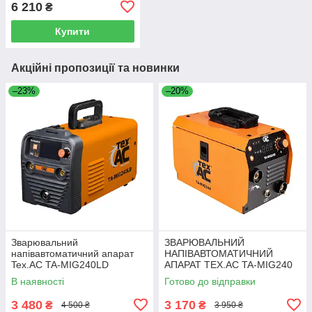
6 210
₴
Купити
Акційні пропозиції та новинки
–23%
–20%
Зварювальний
ЗВАРЮВАЛЬНИЙ
напівавтоматичний апарат
НАПІВАВТОМАТИЧНИЙ
Tex.AC TA-MIG240LD
АПАРАТ TEX.AC TA-MIG240
В наявності
Готово до відправки
3 480
3 170
₴
₴
4 500 ₴
3 950 ₴