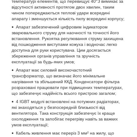
температурі елементів, що перевищує 40°З вимикає за
відсутності активності протягом двох хвилин, таким
чином попереджаються теплові удари всередині
апарату і зменшується кількість пилу всередині корпусу;
Апарат забезпечений цифровим індикатором
зварювального струму для наочності та точності його
встановлення. Рукоятка регулювання струму захищена
від пошкодження виступами кожуха і водночас легко
доступна для руки користувача. Цим досягається
збереження органів управління та зручність
експлуатації за будь-яких умов;
Апарат має силовий високочастотний
трансформатор, що визначає його мінімальне
нагрівання та збільшений ККД. Конденсатори фільтра
розраховані працювати при підвищених температурах,
що забезпечує надійність всього пристрою загалом;
4 IGBT модулі встановлені на потужних радіаторах,
які знаходяться у безпосередній близькості від
вентилятора. Така конструкція забезпечує їх краще
охолодження та запобігає перегріву навіть за важких
умов експлуатації;
Кабель живлення має переріз 3 мм² на жилу, що