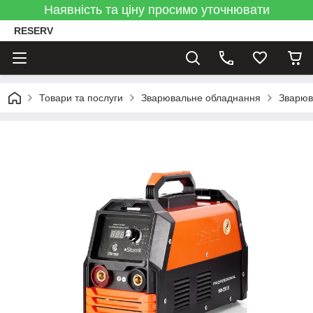
Наявність та ціну просимо уточнювати
RESERV
Товари та послуги
Зварювальне обладнання
Зварюв