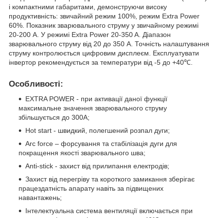
і компактними габаритами, демонструючи високу
продуктивність: звичайний режим 100%, режим Extra Power
60%. Показник зварювального струму у звичайному режимі
20-200 А. У режимі Extra Power 20-350 A. Діапазон
зварювального струму від 20 до 350 А. Точність налаштування
струму контролюється цифровим дисплеєм. Експлуатувати
інвертор рекомендується за температури від -5 до +40℃.
Особливості:
EXTRA POWER - при активації даної функції
максимальне значення зварювального струму
збільшується до 300А;
Hot start - швидкий, полегшений розпал дуги;
Arc force – форсування та стабілізація дуги для
покращення якості зварювального шва;
Anti-stick - захист від прилипання електродів;
Захист від перегріву та короткого замикання зберігає
працездатність апарату навіть за підвищених
навантажень;
Інтелектуальна система вентиляції включається при