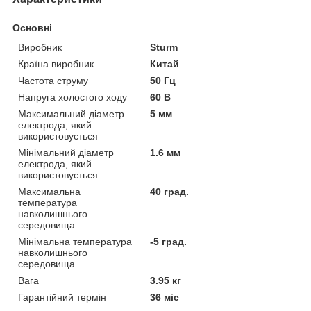
Основні
Виробник
Sturm
Країна виробник
Китай
Частота струму
50 Гц
Напруга холостого ходу
60 В
Максимальний діаметр
5 мм
електрода, який
використовується
Мінімальний діаметр
1.6 мм
електрода, який
використовується
Максимальна
40 град.
температура
навколишнього
середовища
Мінімальна температура
-5 град.
навколишнього
середовища
Вага
3.95 кг
Гарантійний термін
36 міс