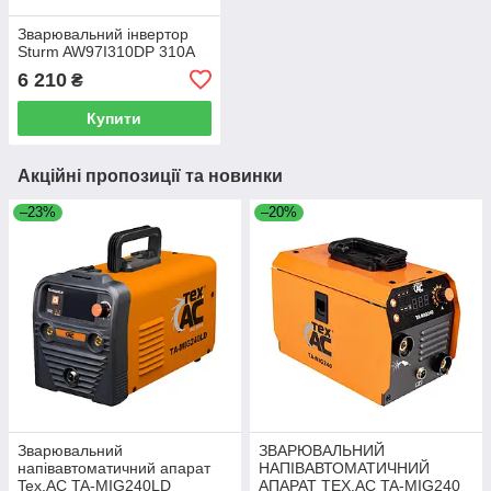
Зварювальний інвертор
Sturm AW97I310DP 310А
6 210
₴
Купити
Акційні пропозиції та новинки
–23%
–20%
Зварювальний
ЗВАРЮВАЛЬНИЙ
напівавтоматичний апарат
НАПІВАВТОМАТИЧНИЙ
Tex.AC TA-MIG240LD
АПАРАТ TEX.AC TA-MIG240