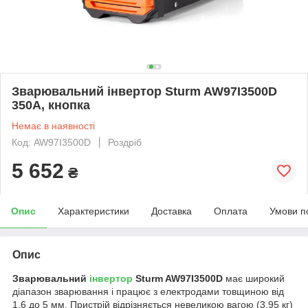
Зварювальний інвертор Sturm AW97I3500D
350А, кнопка
Немає в наявності
Код: AW97I3500D
Роздріб
5 652
₴
Опис
Характеристики
Доставка
Оплата
Умови п
Опис
Зварювальний
інвертор
Sturm AW97I3500D
має широкий
діапазон зварювання і працює з електродами товщиною від
1.6 до 5 мм. Пристрій відрізняється невеликою вагою (3.95 кг)