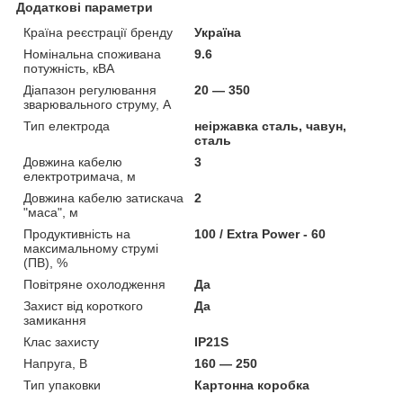
Додаткові параметри
Країна реєстрації бренду
Україна
Номінальна споживана
9.6
потужність, кВА
Діапазон регулювання
20 — 350
зварювального струму, А
Тип електрода
неіржавка сталь, чавун,
сталь
Довжина кабелю
3
електротримача, м
Довжина кабелю затискача
2
"маса", м
Продуктивність на
100 / Extra Power - 60
максимальному струмі
(ПВ), %
Повітряне охолодження
Да
Захист від короткого
Да
замикання
Клас захисту
IP21S
Напруга, В
160 — 250
Тип упаковки
Картонна коробка