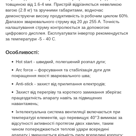
товщиною від 1.6-4 мм. Пристрій відрізняється невеликою
вагою (2.8 кг) та зручними габаритами, водночас
демонструючи високу продуктивність із робочим циклом 60%.
Діапазон зварювального струму від 20 до 255 А. Точність
налаштування струму контролюється за допомогою
цифрового дисплея. Експлуатувати інвертор рекомендується
за температури -5 - 40 С.
Особливості:
Hot start - швидкий, полегшений розпал дуги;
Arc force – форсування та стабілізація дуги для
покращення якості зварювального шва;
Anti-stick - захист від прилипання електродів;
Захист від перегріву та короткого замикання зберігає
працездатність апарату навіть за підвищених
навантажень;
Інтелектуальна система вентиляції включається при
температурі елементів, що перевищує 40°З вимикає за
відсутності активності протягом двох хвилин, таким
чином попереджаються теплові удари всередині
апарату і зменшується кількість пилу всередині корпусу;