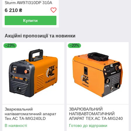
Sturm AW97I310DP 310А
6 210
₴
Купити
Акційні пропозиції та новинки
–23%
–20%
Зварювальний
ЗВАРЮВАЛЬНИЙ
напівавтоматичний апарат
НАПІВАВТОМАТИЧНИЙ
Tex.AC TA-MIG240LD
АПАРАТ TEX.AC TA-MIG240
В наявності
Готово до відправки