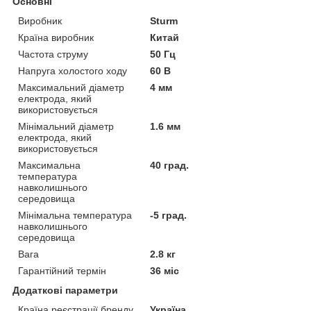
Основні
Виробник
Sturm
Країна виробник
Китай
Частота струму
50 Гц
Напруга холостого ходу
60 В
Максимальний діаметр
4 мм
електрода, який
використовується
Мінімальний діаметр
1.6 мм
електрода, який
використовується
Максимальна
40 град.
температура
навколишнього
середовища
Мінімальна температура
-5 град.
навколишнього
середовища
Вага
2.8 кг
Гарантійний термін
36 міс
Додаткові параметри
Країна реєстрації бренду
Україна