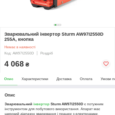
Зварювальний інвертор Sturm AW97I2550D
255А, кнопка
Немає в наявності
Код: AW97I2550D
Роздріб
4 068
₴
Опис
Характеристики
Доставка
Оплата
Умови п
Опис
Зварювальний
інвертор
Sturm AW97I2550D
є потужним
інструментом для побутового використання. Апарат має
широкий діапазон зварювання і працює з електродами,