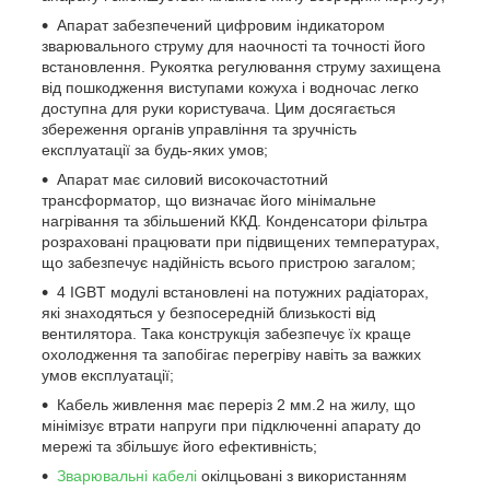
Апарат забезпечений цифровим індикатором
зварювального струму для наочності та точності його
встановлення. Рукоятка регулювання струму захищена
від пошкодження виступами кожуха і водночас легко
доступна для руки користувача. Цим досягається
збереження органів управління та зручність
експлуатації за будь-яких умов;
Апарат має силовий високочастотний
трансформатор, що визначає його мінімальне
нагрівання та збільшений ККД. Конденсатори фільтра
розраховані працювати при підвищених температурах,
що забезпечує надійність всього пристрою загалом;
4 IGBT модулі встановлені на потужних радіаторах,
які знаходяться у безпосередній близькості від
вентилятора. Така конструкція забезпечує їх краще
охолодження та запобігає перегріву навіть за важких
умов експлуатації;
Кабель живлення має переріз 2 мм.2 на жилу, що
мінімізує втрати напруги при підключенні апарату до
мережі та збільшує його ефективність;
Зварювальні кабелі
окілцьовані з використанням