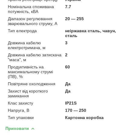
Номінальна споживана
7.7
потужність, кВА
Діапазон регулювання
20 — 255
зварювального струму, А
Тип електрода
неіржавка сталь, чавун,
сталь
Довжина кабелю
3
електротримача, м
Довжина кабелю затискача
2
"маса", м
Продуктивність на
60
максимальному струмі
(ПВ), %
Повітряне охолодження
Да
Захист від короткого
Да
замикання
Клас захисту
IP21S
Напруга, В
170 — 250
Тип упаковки
Картонна коробка
Приховати